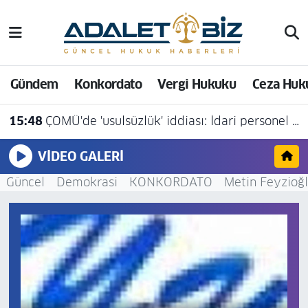
Hava Durumu
Gündem
Konkordato
Vergi Hukuku
Ceza Huk
Trafik Durumu
15:48
ÇOMÜ'de 'usulsüzlük' iddiası: İdari personel açığa alındı
Süper Lig Puan Durumu ve Fikstür
VIDEO GALERI
Tüm Manşetler
Güncel
Demokrasi
KONKORDATO
Metin Feyzioğ
Son Dakika Haberleri
Haber Arşivi