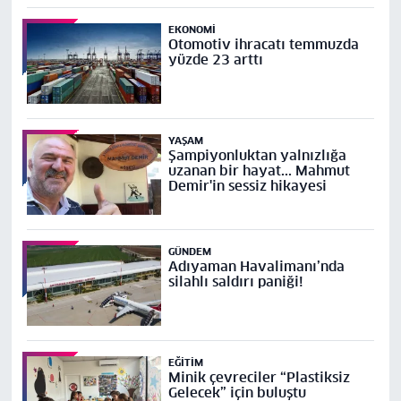
EKONOMI
Otomotiv ihracatı temmuzda
yüzde 23 arttı
YAŞAM
Şampiyonluktan yalnızlığa
uzanan bir hayat... Mahmut
Demir'in sessiz hikayesi
GÜNDEM
Adıyaman Havalimanı’nda
silahlı saldırı paniği!
EĞITIM
Minik çevreciler “Plastiksiz
Gelecek” için buluştu