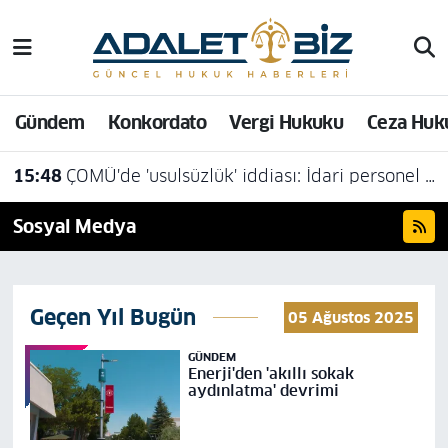
Hava Durumu
Gündem
Konkordato
Vergi Hukuku
Ceza Huk
Trafik Durumu
15:48
ÇOMÜ'de 'usulsüzlük' iddiası: İdari personel açığa alındı
Süper Lig Puan Durumu ve Fikstür
Sosyal Medya
Tüm Manşetler
Son Dakika Haberleri
Geçen Yıl Bugün
05 Ağustos 2025
Haber Arşivi
GÜNDEM
Enerji'den 'akıllı sokak
aydınlatma' devrimi