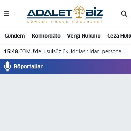
Hava Durumu
Gündem
Konkordato
Vergi Hukuku
Ceza Huk
Trafik Durumu
15:48
ÇOMÜ'de 'usulsüzlük' iddiası: İdari personel açığa alındı
Süper Lig Puan Durumu ve Fikstür
Röportajlar
Tüm Manşetler
Son Dakika Haberleri
Haber Arşivi