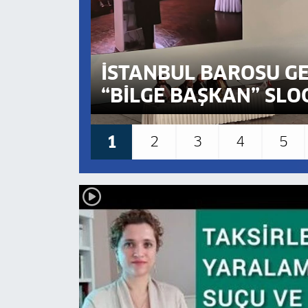
İSTANBUL BAROSU G
“BİLGE BAŞKAN” SLO
1
2
3
4
5