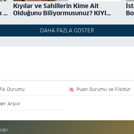
Kıyılar ve Sahillerin Kime Ait
İs
 /
Olduğunu Biliyormusunuz? KIYI
Bo
KANUNU / Avukat Aysel Aba Kesici
Ay
DAHA FAZLA GÖSTER
fik Durumu
Puan Durumu ve Fikstür
er Arşivi
ıdır.