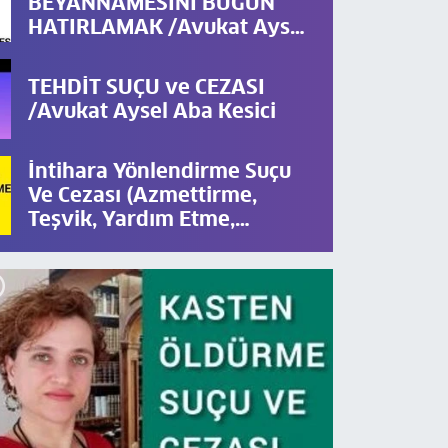
BEYANNAMESİNİ BUGÜN
HATIRLAMAK /Avukat Aysel
Aba Kesici
TEHDİT SUÇU ve CEZASI
/Avukat Aysel Aba Kesici
R NE ZAMAN ZAMANAŞIMINA
vukat Aysel Aba Kesici
İntihara Yönlendirme Suçu
Ve Cezası (Azmettirme,
Teşvik, Yardım Etme,
Kuvvetlendirme) Avukat
Aysel Aba Kesici