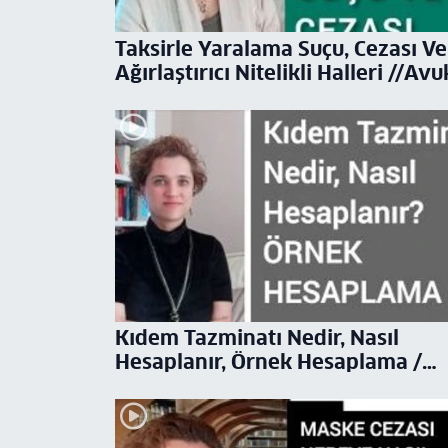
Taksirle Yaralama Suçu, Cezası Ve
Ağırlaştırıcı Nitelikli Halleri //Avu
Aysel Aba Kesici
Kıdem Tazminatı Nedir, Nasıl
Hesaplanır, Örnek Hesaplama /
Avukat Aysel Aba Kesici