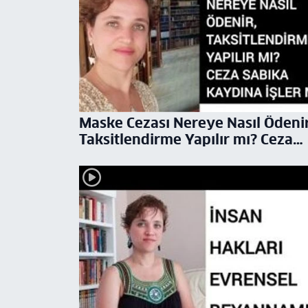
Maske Cezası Nereye Nasıl Ödenir
Taksitlendirme Yapılır mı? Ceza
Sabıka Kaydına İşler mi Avukat
Aysel Aba Kesici