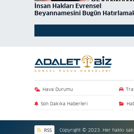
İnsan Hakları Evrensel
Beyannamesini Bugün Hatırlamak
Avukat Aysel Aba Kesici
Hava Durumu
Tra
Son Dakika Haberleri
Hab
RSS
Copyright © 2023. Her hakkı sakl