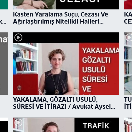
Kasten Yaralama Suçu, Cezası Ve
KA
kat
Ağırlaştırılmış Nitelikli Halleri
CE
/Avukat Aysel Aba Kesici
YAKALAMA, GÖZALTI USULÜ,
TU
SÜRESİ VE İTİRAZI / Avukat Aysel
İT
Aba Kesici