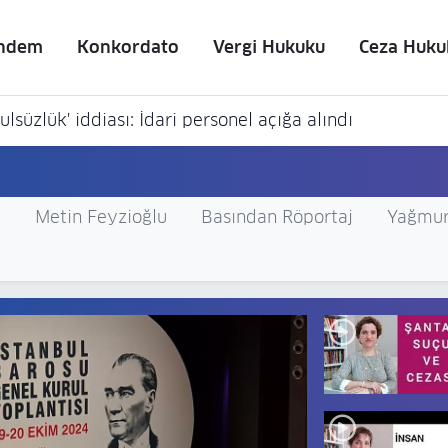
ndem
Konkordato
Vergi Hukuku
Ceza Huku
lsüzlük' iddiası: İdari personel açığa alındı
O
Metin Feyzioğlu
Basından Röportaj
Yağmur