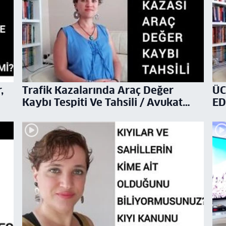
,
Trafik Kazalarında Araç Değer
ÜC
Kaybı Tespiti Ve Tahsili / Avukat
ED
Aysel Aba Kesici