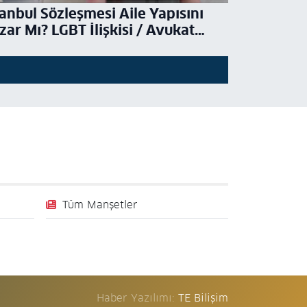
tanbul Sözleşmesi Aile Yapısını
zar Mı? LGBT İlişkisi / Avukat
sel Aba Kesici
Tüm Manşetler
Haber Yazılımı:
TE Bilişim