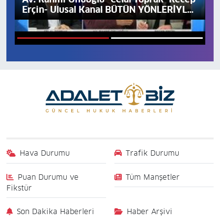
Erçin- Ulusal Kanal BÜTÜN YÖNLERİYLE
T
KONKORDATO
1
2
Hava Durumu
Trafik Durumu
Puan Durumu ve
Tüm Manşetler
Fikstür
Son Dakika Haberleri
Haber Arşivi