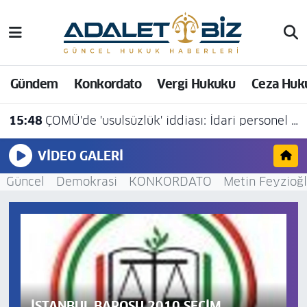
Hava Durumu
Gündem
Konkordato
Vergi Hukuku
Ceza Huk
Trafik Durumu
15:48
ÇOMÜ'de 'usulsüzlük' iddiası: İdari personel açığa alındı
Süper Lig Puan Durumu ve Fikstür
VIDEO GALERI
Tüm Manşetler
Güncel
Demokrasi
KONKORDATO
Metin Feyzioğ
Son Dakika Haberleri
Haber Arşivi
İSTANBUL BAROSU 2010 SEÇİM