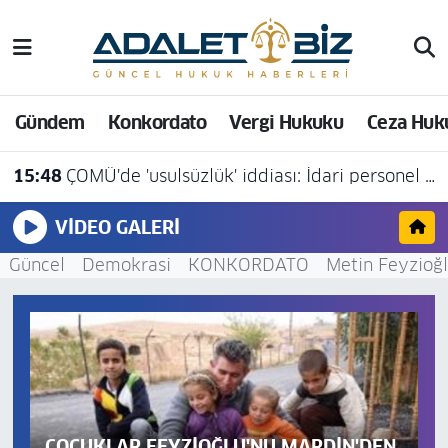
Hava Durumu
Gündem
Konkordato
Vergi Hukuku
Ceza Huk
Trafik Durumu
15:48
ÇOMÜ'de 'usulsüzlük' iddiası: İdari personel açığa alındı
Süper Lig Puan Durumu ve Fikstür
VIDEO GALERI
Tüm Manşetler
Güncel
Demokrasi
KONKORDATO
Metin Feyzioğ
Son Dakika Haberleri
Haber Arşivi
ÇOCUKLAR FEYZİOĞLU'NU MARDİN'DEN