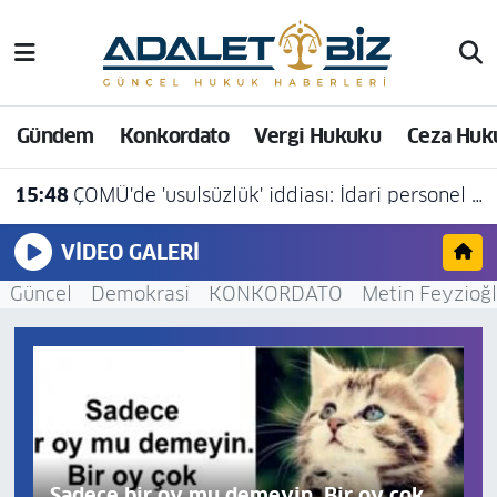
Hava Durumu
Gündem
Konkordato
Vergi Hukuku
Ceza Huk
Trafik Durumu
15:48
ÇOMÜ'de 'usulsüzlük' iddiası: İdari personel açığa alındı
Süper Lig Puan Durumu ve Fikstür
VIDEO GALERI
Tüm Manşetler
Güncel
Demokrasi
KONKORDATO
Metin Feyzioğ
Son Dakika Haberleri
Haber Arşivi
Sadece bir oy mu demeyin. Bir oy çok