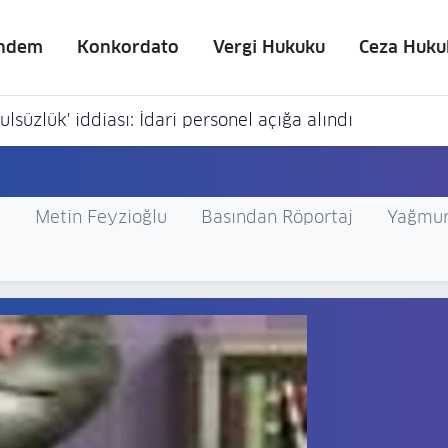
ndem
Konkordato
Vergi Hukuku
Ceza Huku
lsüzlük' iddiası: İdari personel açığa alındı
O
Metin Feyzioğlu
Basından Röportaj
Yağmur