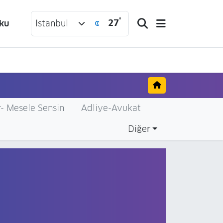
°
27
ku
İstanbul
- Mesele Sensin
Adliye-Avukat
Diğer