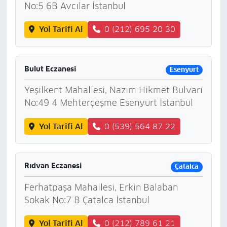
No:5 6B Avcılar İstanbul
Yol Tarifi Al
0 (212) 695 20 30
Bulut Eczanesi
Esenyurt
Yeşilkent Mahallesi, Nazım Hikmet Bulvarı
No:49 4 Mehterçeşme Esenyurt İstanbul
Yol Tarifi Al
0 (539) 564 87 22
Rıdvan Eczanesi
Çatalca
Ferhatpaşa Mahallesi, Erkin Balaban
Sokak No:7 B Çatalca İstanbul
Yol Tarifi Al
0 (212) 789 61 21