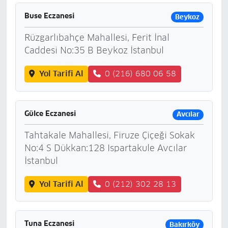
Buse Eczanesi
Beykoz
Rüzgarlıbahçe Mahallesi, Ferit İnal
Caddesi No:35 B Beykoz İstanbul
Yol Tarifi Al
0 (216) 680 06 58
Gülce Eczanesi
Avcılar
Tahtakale Mahallesi, Firuze Çiçeği Sokak
No:4 S Dükkan:128 Ispartakule Avcılar
İstanbul
Yol Tarifi Al
0 (212) 302 28 13
Tuna Eczanesi
Bakırköy