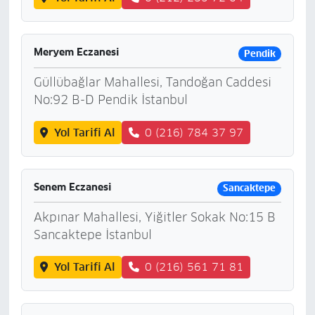
Meryem Eczanesi
Pendik
Güllübağlar Mahallesi, Tandoğan Caddesi
No:92 B-D Pendik İstanbul
Yol Tarifi Al
0 (216) 784 37 97
Senem Eczanesi
Sancaktepe
Akpınar Mahallesi, Yiğitler Sokak No:15 B
Sancaktepe İstanbul
Yol Tarifi Al
0 (216) 561 71 81