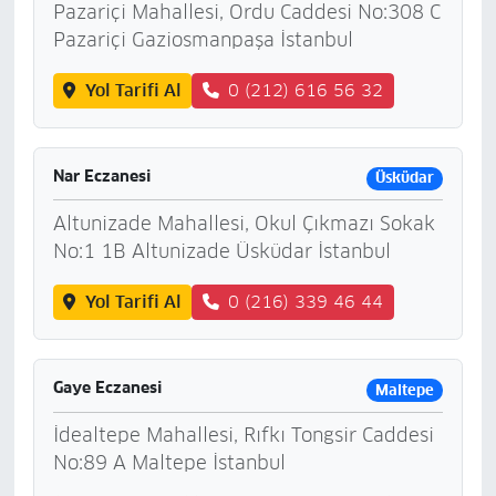
Pazariçi Mahallesi, Ordu Caddesi No:308 C
Pazariçi Gaziosmanpaşa İstanbul
Yol Tarifi Al
0 (212) 616 56 32
Nar Eczanesi
Üsküdar
Altunizade Mahallesi, Okul Çıkmazı Sokak
No:1 1B Altunizade Üsküdar İstanbul
Yol Tarifi Al
0 (216) 339 46 44
Gaye Eczanesi
Maltepe
İdealtepe Mahallesi, Rıfkı Tongsir Caddesi
No:89 A Maltepe İstanbul