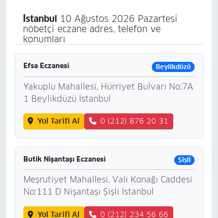
İstanbul
10 Ağustos 2026 Pazartesi
nöbetçi eczane adres, telefon ve
konumları
Efsa Eczanesi
Beylikdüzü
Yakuplu Mahallesi, Hürriyet Bulvarı No:7A
1 Beylikdüzü İstanbul
Yol Tarifi Al
0 (212) 876 20 31
Butik Nişantaşı Eczanesi
Şişli
Meşrutiyet Mahallesi, Vali Konağı Caddesi
No:111 D Nişantaşı Şişli İstanbul
Yol Tarifi Al
0 (212) 234 56 66