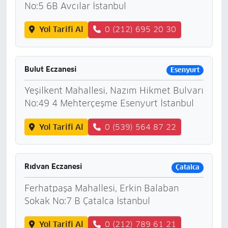
No:5 6B Avcılar İstanbul
Yol Tarifi Al
0 (212) 695 20 30
Bulut Eczanesi
Esenyurt
Yeşilkent Mahallesi, Nazım Hikmet Bulvarı
No:49 4 Mehterçeşme Esenyurt İstanbul
Yol Tarifi Al
0 (539) 564 87 22
Rıdvan Eczanesi
Çatalca
Ferhatpaşa Mahallesi, Erkin Balaban
Sokak No:7 B Çatalca İstanbul
Yol Tarifi Al
0 (212) 789 61 21