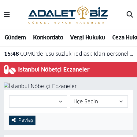
Hava Durumu
Gündem
Konkordato
Vergi Hukuku
Ceza Huk
Trafik Durumu
15:48
ÇOMÜ'de 'usulsüzlük' iddiası: İdari personel açığa alındı
Süper Lig Puan Durumu ve Fikstür
15:03
Konut Dokunulmazlığının Hırsızlık Suçunun İşlenmesi Amacıyla İhlali Hâlinde Soruşturma ve Kovuşturmada Şikâyet Aranmamas
İstanbul Nöbetçi Eczaneler
Tüm Manşetler
Son Dakika Haberleri
Haber Arşivi
Paylaş