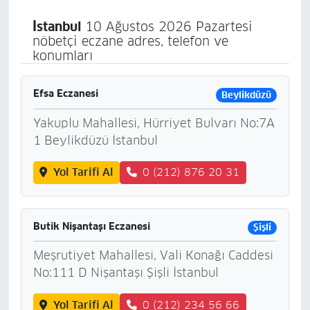
İstanbul
10 Ağustos 2026 Pazartesi
nöbetçi eczane adres, telefon ve
konumları
Efsa Eczanesi
Beylikdüzü
Yakuplu Mahallesi, Hürriyet Bulvarı No:7A
1 Beylikdüzü İstanbul
Yol Tarifi Al
0 (212) 876 20 31
Butik Nişantaşı Eczanesi
Şişli
Meşrutiyet Mahallesi, Vali Konağı Caddesi
No:111 D Nişantaşı Şişli İstanbul
Yol Tarifi Al
0 (212) 234 56 66