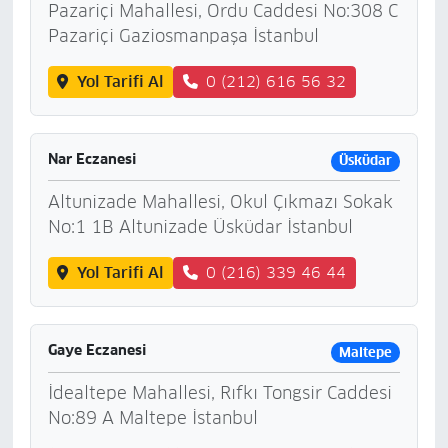
Pazariçi Mahallesi, Ordu Caddesi No:308 C
Pazariçi Gaziosmanpaşa İstanbul
Yol Tarifi Al
0 (212) 616 56 32
Nar Eczanesi
Üsküdar
Altunizade Mahallesi, Okul Çıkmazı Sokak
No:1 1B Altunizade Üsküdar İstanbul
Yol Tarifi Al
0 (216) 339 46 44
Gaye Eczanesi
Maltepe
İdealtepe Mahallesi, Rıfkı Tongsir Caddesi
No:89 A Maltepe İstanbul