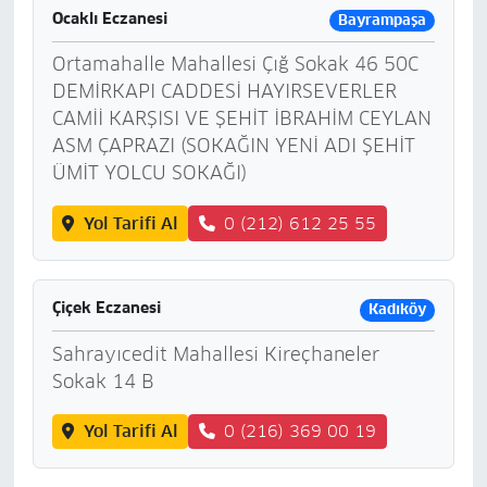
Ocaklı Eczanesi
Bayrampaşa
Ortamahalle Mahallesi Çığ Sokak 46 50C
DEMİRKAPI CADDESİ HAYIRSEVERLER
CAMİİ KARŞISI VE ŞEHİT İBRAHİM CEYLAN
ASM ÇAPRAZI (SOKAĞIN YENİ ADI ŞEHİT
ÜMİT YOLCU SOKAĞI)
Yol Tarifi Al
0 (212) 612 25 55
Çiçek Eczanesi
Kadıköy
Sahrayıcedit Mahallesi Kireçhaneler
Sokak 14 B
Yol Tarifi Al
0 (216) 369 00 19