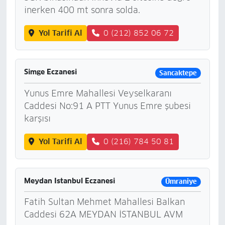
inerken 400 mt sonra solda.
Yol Tarifi Al
0 (212) 852 06 72
Simge Eczanesi
Sancaktepe
Yunus Emre Mahallesi Veyselkaranı
Caddesi No:91 A PTT Yunus Emre şubesi
karşısı
Yol Tarifi Al
0 (216) 784 50 81
Meydan Istanbul Eczanesi
Ümraniye
Fatih Sultan Mehmet Mahallesi Balkan
Caddesi 62A MEYDAN İSTANBUL AVM