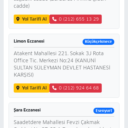
cadde)
Yol Tarifi Al
0 (212) 655 13 29
Limon Eczanesi
Küçükçekmece
Atakent Mahallesi 221. Sokak 3J Rota
Office Tic. Merkezi No:24 (KANUNİ
SULTAN SÜLEYMAN DEVLET HASTANESİ
KARŞISI)
Yol Tarifi Al
0 (212) 924 64 68
Şara Eczanesi
Esenyurt
Saadetdere Mahallesi Fevzi Çakmak