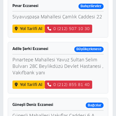
Pınar Eczanesi
Bahçelievler
Siyavuşpaşa Mahallesi Çamlık Caddesi 22
Yol Tarifi Al
0 (212) 507 10 30
Adile Şerki Eczanesi
Büyükçekmece
Pınartepe Mahallesi Yavuz Sultan Selim
Bulvarı 28C Beylikdüzü Devlet Hastanesi ,
Vakıfbank yanı
Yol Tarifi Al
0 (212) 855 81 40
Güneşli Deniz Eczanesi
Bağcılar
Güneşli Mahallesi Vakıflar Caddesi 6 A