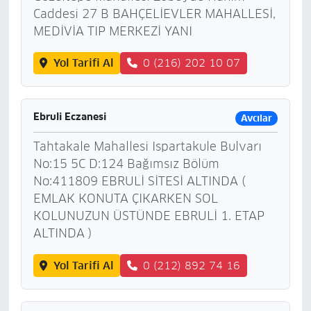
Caddesi 27 B BAHÇELİEVLER MAHALLESİ,
MEDİVİA TIP MERKEZİ YANI
Yol Tarifi Al
0 (216) 202 10 07
Ebruli Eczanesi
Avcılar
Tahtakale Mahallesi Ispartakule Bulvarı
No:15 5C D:124 Bağımsız Bölüm
No:411809 EBRULİ SİTESİ ALTINDA (
EMLAK KONUTA ÇIKARKEN SOL
KOLUNUZUN ÜSTÜNDE EBRULİ 1. ETAP
ALTINDA )
Yol Tarifi Al
0 (212) 892 74 16