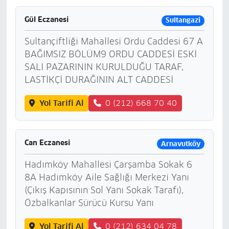
Gül Eczanesi
Sultangazi
Sultançiftliği Mahallesi Ordu Caddesi 67 A
BAĞIMSIZ BÖLÜM9 ORDU CADDESİ ESKİ
SALI PAZARININ KURULDUĞU TARAF,
LASTİKÇİ DURAĞININ ALT CADDESİ
Yol Tarifi Al
0 (212) 668 70 40
Can Eczanesi
Arnavutköy
Hadımköy Mahallesi Çarşamba Sokak 6
8A Hadımköy Aile Sağlığı Merkezi Yanı
(Çıkış Kapısının Sol Yanı Sokak Tarafı),
Özbalkanlar Sürücü Kursu Yanı
Yol Tarifi Al
0 (212) 634 04 78