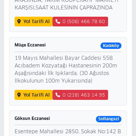
KARŞISI,SAAT KULESİNİN ÇAPRAZINDA
Yol Tarifi Al
0 (506) 466 78 60
Müge Eczanesi
Kadıköy
19 Mayıs Mahallesi Bayar Caddesi 55B
Acıbadem Kozyatağı Hastanesinin 200m
Aşağısındaki İlk Işıklarda. (30 Ağustos
İlkokulunun 100m Yukarısında)
Yol Tarifi Al
0 (216) 463 14 95
Göksun Eczanesi
Sultangazi
Esentepe Mahallesi 2850. Sokak No:142 B