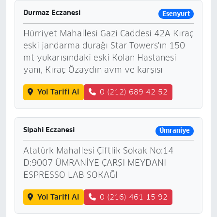
Durmaz Eczanesi
Esenyurt
Hürriyet Mahallesi Gazi Caddesi 42A Kıraç
eski jandarma durağı Star Towers'ın 150
mt yukarısındaki eski Kolan Hastanesi
yanı, Kıraç Özaydın avm ve karşısı
Yol Tarifi Al
0 (212) 689 42 52
Sipahi Eczanesi
Ümraniye
Atatürk Mahallesi Çiftlik Sokak No:14
D:9007 ÜMRANİYE ÇARŞI MEYDANI
ESPRESSO LAB SOKAĞI
Yol Tarifi Al
0 (216) 461 15 92