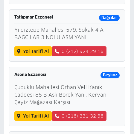
Tatlıpınar Eczanesi
Bağcılar
Yıldıztepe Mahallesi 579. Sokak 4 A
BAĞCILAR 3 NOLU ASM YANI
Yol Tarifi Al
0 (212) 924 29 16
Asena Eczanesi
Beykoz
Çubuklu Mahallesi Orhan Veli Kanık
Caddesi 85 B Aslı Börek Yanı, Kervan
Çeyiz Mağazası Karşısı
Yol Tarifi Al
0 (216) 331 32 96