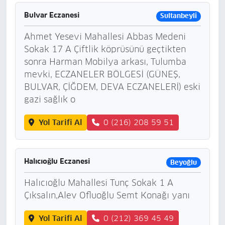
Bulvar Eczanesi
Sultanbeyli
Ahmet Yesevi Mahallesi Abbas Medeni
Sokak 17 A Çiftlik köprüsünü geçtikten
sonra Harman Mobilya arkası, Tulumba
mevki, ECZANELER BÖLGESİ (GÜNEŞ,
BULVAR, ÇİĞDEM, DEVA ECZANELERİ) eski
gazi sağlık o
Yol Tarifi Al
0 (216) 208 59 51
Halıcıoğlu Eczanesi
Beyoğlu
Halıcıoğlu Mahallesi Tunç Sokak 1 A
Çıksalın,Alev Ofluoğlu Semt Konağı yanı
Yol Tarifi Al
0 (212) 369 45 49