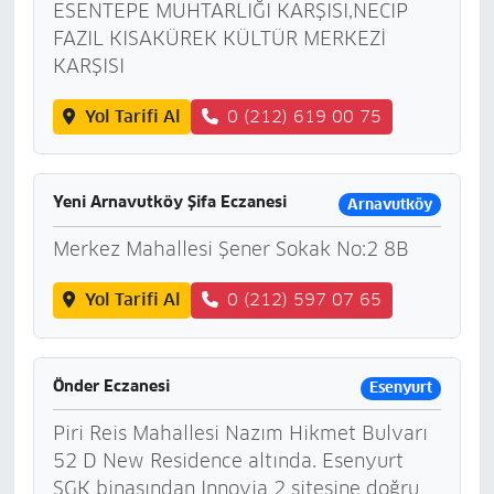
ESENTEPE MUHTARLIĞI KARŞISI,NECIP
FAZIL KISAKÜREK KÜLTÜR MERKEZİ
KARŞISI
Yol Tarifi Al
0 (212) 619 00 75
Yeni Arnavutköy Şifa Eczanesi
Arnavutköy
Merkez Mahallesi Şener Sokak No:2 8B
Yol Tarifi Al
0 (212) 597 07 65
Önder Eczanesi
Esenyurt
Piri Reis Mahallesi Nazım Hikmet Bulvarı
52 D New Residence altında. Esenyurt
SGK binasından Innovia 2 sitesine doğru