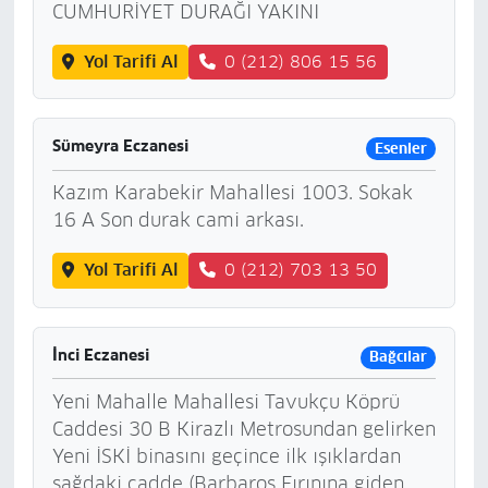
CUMHURİYET DURAĞI YAKINI
Yol Tarifi Al
0 (212) 806 15 56
Sümeyra Eczanesi
Esenler
Kazım Karabekir Mahallesi 1003. Sokak
16 A Son durak cami arkası.
Yol Tarifi Al
0 (212) 703 13 50
İnci Eczanesi
Bağcılar
Yeni Mahalle Mahallesi Tavukçu Köprü
Caddesi 30 B Kirazlı Metrosundan gelirken
Yeni İSKİ binasını geçince ilk ışıklardan
sağdaki cadde (Barbaros Fırınına giden