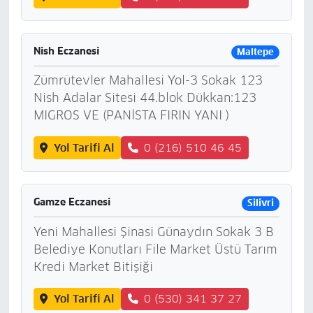
Nish Eczanesi
Maltepe
Zümrütevler Mahallesi Yol-3 Sokak 123
Nish Adalar Sitesi 44.blok Dükkan:123
MIGROS VE (PANİSTA FIRIN YANI )
Yol Tarifi Al
0 (216) 510 46 45
Gamze Eczanesi
Silivri
Yeni Mahallesi Şinasi Günaydın Sokak 3 B
Belediye Konutları File Market Üstü Tarım
Kredi Market Bitişiği
Yol Tarifi Al
0 (530) 341 37 27