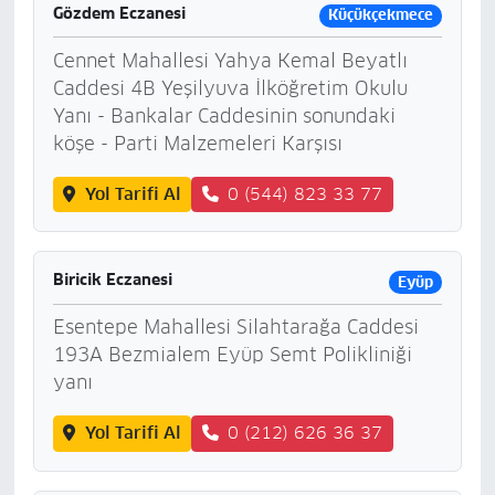
Gözdem Eczanesi
Küçükçekmece
Cennet Mahallesi Yahya Kemal Beyatlı
Caddesi 4B Yeşilyuva İlköğretim Okulu
Yanı - Bankalar Caddesinin sonundaki
köşe - Parti Malzemeleri Karşısı
Yol Tarifi Al
0 (544) 823 33 77
Biricik Eczanesi
Eyüp
Esentepe Mahallesi Silahtarağa Caddesi
193A Bezmialem Eyüp Semt Polikliniği
yanı
Yol Tarifi Al
0 (212) 626 36 37