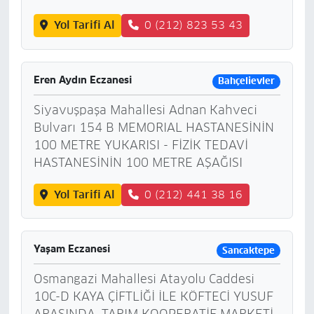
Yol Tarifi Al
0 (212) 823 53 43
Eren Aydın Eczanesi
Bahçelievler
Siyavuşpaşa Mahallesi Adnan Kahveci
Bulvarı 154 B MEMORIAL HASTANESİNİN
100 METRE YUKARISI - FİZİK TEDAVİ
HASTANESİNİN 100 METRE AŞAĞISI
Yol Tarifi Al
0 (212) 441 38 16
Yaşam Eczanesi
Sancaktepe
Osmangazi Mahallesi Atayolu Caddesi
10C-D KAYA ÇİFTLİĞİ İLE KÖFTECİ YUSUF
ARASINDA, TARIM KOOPERATİF MARKETİ