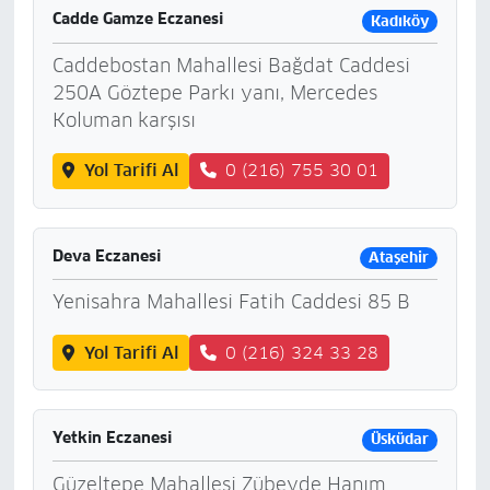
Cadde Gamze Eczanesi
Kadıköy
Caddebostan Mahallesi Bağdat Caddesi
250A Göztepe Parkı yanı, Mercedes
Koluman karşısı
Yol Tarifi Al
0 (216) 755 30 01
Deva Eczanesi
Ataşehir
Yenisahra Mahallesi Fatih Caddesi 85 B
Yol Tarifi Al
0 (216) 324 33 28
Yetkin Eczanesi
Üsküdar
Güzeltepe Mahallesi Zübeyde Hanım