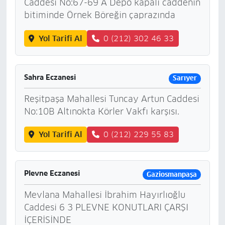
Caddesi No:67-69 A Depo kapalı caddenin
bitiminde Örnek Böreğin çaprazında
Yol Tarifi Al
0 (212) 302 46 33
Sahra Eczanesi
Sarıyer
Reşitpaşa Mahallesi Tuncay Artun Caddesi
No:10B Altınokta Körler Vakfı karşısı.
Yol Tarifi Al
0 (212) 229 55 83
Plevne Eczanesi
Gaziosmanpaşa
Mevlana Mahallesi İbrahim Hayırlıoğlu
Caddesi 6 3 PLEVNE KONUTLARI ÇARŞI
İÇERİSİNDE