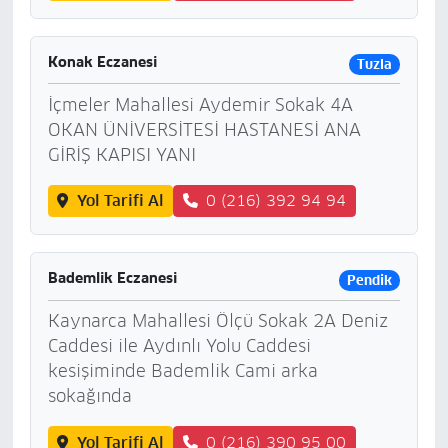
Konak Eczanesi
Tuzla
İçmeler Mahallesi Aydemir Sokak 4A
OKAN ÜNİVERSİTESİ HASTANESİ ANA
GİRİŞ KAPISI YANI
Yol Tarifi Al
0 (216) 392 94 94
Bademlik Eczanesi
Pendik
Kaynarca Mahallesi Ölçü Sokak 2A Deniz
Caddesi ile Aydınlı Yolu Caddesi
kesişiminde Bademlik Cami arka
sokağında
Yol Tarifi Al
0 (216) 390 95 00