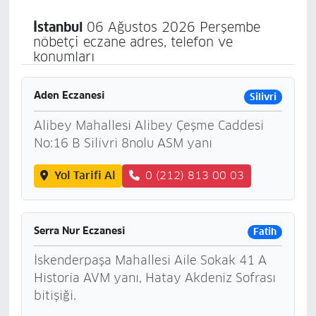
İstanbul
06 Ağustos 2026 Perşembe
nöbetçi eczane adres, telefon ve
konumları
Aden Eczanesi
Silivri
Alibey Mahallesi Alibey Çeşme Caddesi
No:16 B Silivri 8nolu ASM yanı
Yol Tarifi Al
0 (212) 813 00 03
Serra Nur Eczanesi
Fatih
İskenderpaşa Mahallesi Aile Sokak 41 A
Historia AVM yanı, Hatay Akdeniz Sofrası
bitişiği.