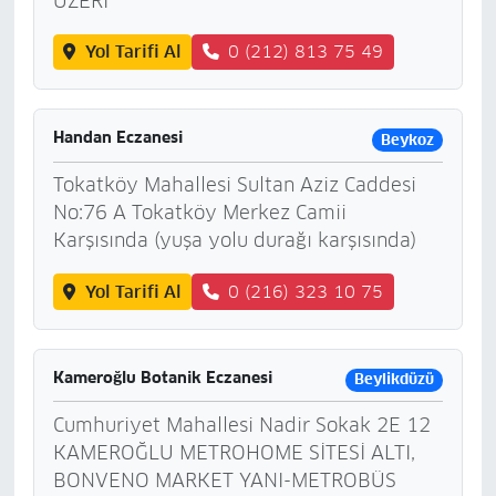
ÜZERİ
Yol Tarifi Al
0 (212) 813 75 49
Handan Eczanesi
Beykoz
Tokatköy Mahallesi Sultan Aziz Caddesi
No:76 A Tokatköy Merkez Camii
Karşısında (yuşa yolu durağı karşısında)
Yol Tarifi Al
0 (216) 323 10 75
Kameroğlu Botanik Eczanesi
Beylikdüzü
Cumhuriyet Mahallesi Nadir Sokak 2E 12
KAMEROĞLU METROHOME SİTESİ ALTI,
BONVENO MARKET YANI-METROBÜS