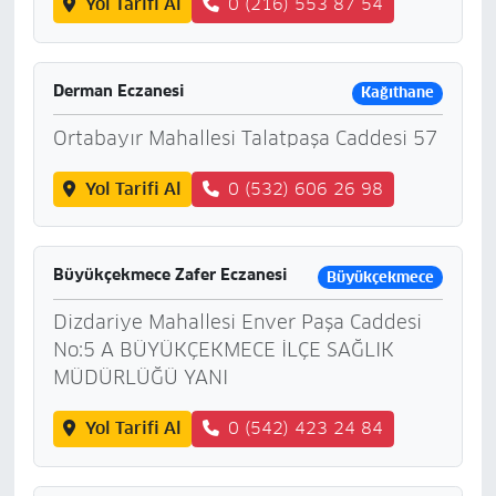
Yol Tarifi Al
0 (216) 553 87 54
Derman Eczanesi
Kağıthane
Ortabayır Mahallesi Talatpaşa Caddesi 57
Yol Tarifi Al
0 (532) 606 26 98
Büyükçekmece Zafer Eczanesi
Büyükçekmece
Dizdariye Mahallesi Enver Paşa Caddesi
No:5 A BÜYÜKÇEKMECE İLÇE SAĞLIK
MÜDÜRLÜĞÜ YANI
Yol Tarifi Al
0 (542) 423 24 84