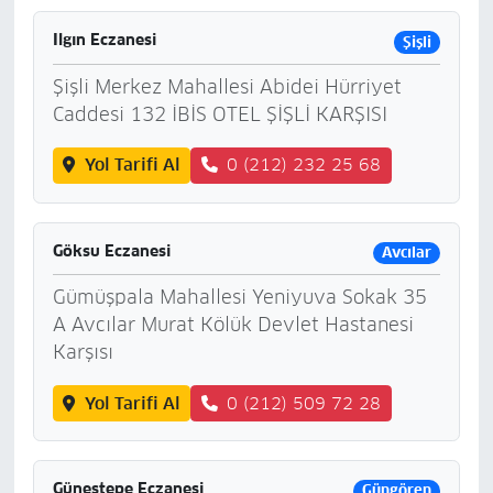
Ilgın Eczanesi
Şişli
Şişli Merkez Mahallesi Abidei Hürriyet
Caddesi 132 İBİS OTEL ŞİŞLİ KARŞISI
Yol Tarifi Al
0 (212) 232 25 68
Göksu Eczanesi
Avcılar
Gümüşpala Mahallesi Yeniyuva Sokak 35
A Avcılar Murat Kölük Devlet Hastanesi
Karşısı
Yol Tarifi Al
0 (212) 509 72 28
Güneştepe Eczanesi
Güngören