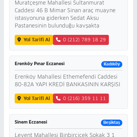
Muratçeşme Mahallesi Sultanmurat
Caddesi 46 B Mimar Sinan araç muayne
istasyonuna giderken Sedat Aksu
Pastanesinin bulunduğu kavşakta
Yol Tarifi Al
0 (212) 789 18 29
Erenköy Pınar Eczanesi
Kadıköy
Erenköy Mahallesi Ethemefendi Caddesi
80-82A YAPI KREDİ BANKASININ KARŞISI
Yol Tarifi Al
0 (216) 359 11 11
Sinem Eczanesi
Beşiktaş
Levent Mahallesi Binbirçiçek Sokak 3 1