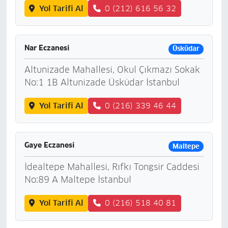
Yol Tarifi Al
0 (212) 616 56 32
Nar Eczanesi
Üsküdar
Altunizade Mahallesi, Okul Çıkmazı Sokak
No:1 1B Altunizade Üsküdar İstanbul
Yol Tarifi Al
0 (216) 339 46 44
Gaye Eczanesi
Maltepe
İdealtepe Mahallesi, Rıfkı Tongsir Caddesi
No:89 A Maltepe İstanbul
Yol Tarifi Al
0 (216) 518 40 81