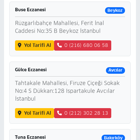
Buse Eczanesi
Beykoz
Rüzgarlıbahçe Mahallesi, Ferit İnal
Caddesi No:35 B Beykoz İstanbul
Yol Tarifi Al
0 (216) 680 06 58
Gülce Eczanesi
Avcılar
Tahtakale Mahallesi, Firuze Çiçeği Sokak
No:4 S Dükkan:128 Ispartakule Avcılar
İstanbul
Yol Tarifi Al
0 (212) 302 28 13
Tuna Eczanesi
Bakırköy