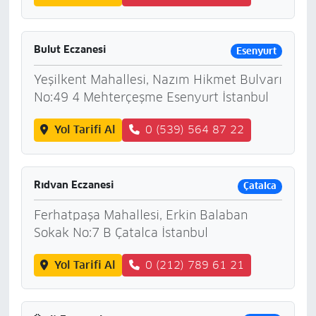
Bulut Eczanesi
Esenyurt
Yeşilkent Mahallesi, Nazım Hikmet Bulvarı
No:49 4 Mehterçeşme Esenyurt İstanbul
Yol Tarifi Al
0 (539) 564 87 22
Rıdvan Eczanesi
Çatalca
Ferhatpaşa Mahallesi, Erkin Balaban
Sokak No:7 B Çatalca İstanbul
Yol Tarifi Al
0 (212) 789 61 21