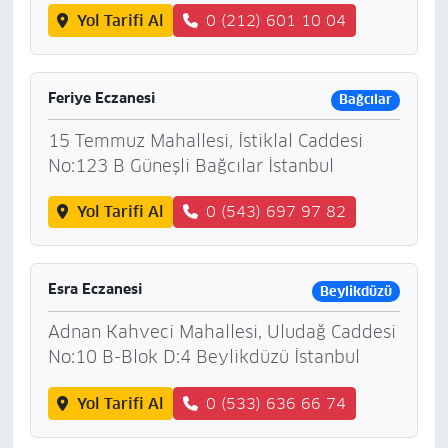
Yol Tarifi Al
0 (212) 601 10 04
Feriye Eczanesi
Bağcılar
15 Temmuz Mahallesi, İstiklal Caddesi
No:123 B Güneşli Bağcılar İstanbul
Yol Tarifi Al
0 (543) 697 97 82
Esra Eczanesi
Beylikdüzü
Adnan Kahveci Mahallesi, Uludağ Caddesi
No:10 B-Blok D:4 Beylikdüzü İstanbul
Yol Tarifi Al
0 (533) 636 66 74