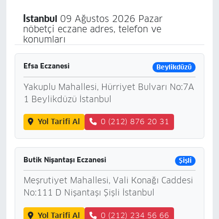
İstanbul
09 Ağustos 2026 Pazar
nöbetçi eczane adres, telefon ve
konumları
Efsa Eczanesi
Beylikdüzü
Yakuplu Mahallesi, Hürriyet Bulvarı No:7A
1 Beylikdüzü İstanbul
Yol Tarifi Al
0 (212) 876 20 31
Butik Nişantaşı Eczanesi
Şişli
Meşrutiyet Mahallesi, Vali Konağı Caddesi
No:111 D Nişantaşı Şişli İstanbul
Yol Tarifi Al
0 (212) 234 56 66