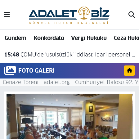
Hava Durumu
Gündem
Konkordato
Vergi Hukuku
Ceza Huk
Trafik Durumu
15:48
ÇOMÜ'de 'usulsüzlük' iddiası: İdari personel açığa alındı
Süper Lig Puan Durumu ve Fikstür
FOTO GALERI
Tüm Manşetler
Cenaze Töreni
adalet.org
Cumhuriyet Balosu 92. Y
Son Dakika Haberleri
Haber Arşivi