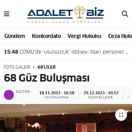
Hava Durumu
Gündem
Konkordato
Vergi Hukuku
Ceza Huk
Trafik Durumu
15:03
Konut Dokunulmazlığının Hırsızlık Suçunun İşlenmesi Amacıyla İhlali Hâlinde Soruşturma ve Kovuşturmada Şikâyet Aranmamas
Süper Lig Puan Durumu ve Fikstür
Tüm Manşetler
FOTO GALERI
68'LİLER
68 Güz Buluşması
Son Dakika Haberleri
EDITÖR
18.11.2012 - 16:58
29.12.2023 - 10:57
Haber Arşivi
YAYINLANMA
GÜNCELLEME
G