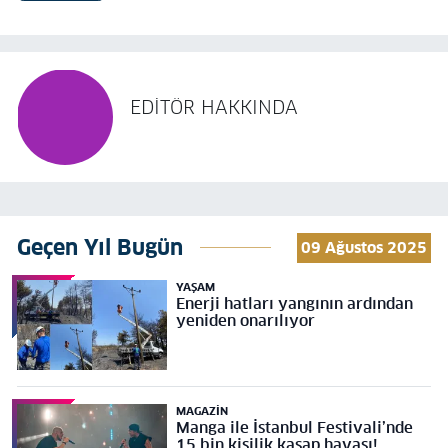
EDITÖR HAKKINDA
Geçen Yıl Bugün
09 Ağustos 2025
YAŞAM
Enerji hatları yangının ardından
yeniden onarılıyor
MAGAZIN
Manga ile İstanbul Festivali’nde
15 bin kişilik kasap havası!