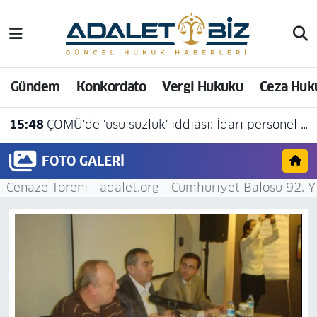
Hava Durumu
Gündem
Konkordato
Vergi Hukuku
Ceza Huk
Trafik Durumu
15:48
ÇOMÜ'de 'usulsüzlük' iddiası: İdari personel açığa alındı
Süper Lig Puan Durumu ve Fikstür
FOTO GALERI
Tüm Manşetler
Cenaze Töreni
adalet.org
Cumhuriyet Balosu 92. Y
Son Dakika Haberleri
Haber Arşivi