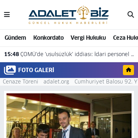
Hava Durumu
Gündem
Konkordato
Vergi Hukuku
Ceza Huk
Trafik Durumu
15:48
ÇOMÜ'de 'usulsüzlük' iddiası: İdari personel açığa alındı
Süper Lig Puan Durumu ve Fikstür
FOTO GALERI
Tüm Manşetler
Cenaze Töreni
adalet.org
Cumhuriyet Balosu 92. Y
Son Dakika Haberleri
Haber Arşivi