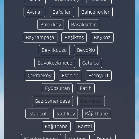
Avcılar
Bağcılar
Bahçelievler
Bakırköy
Başakşehir
Bayrampaşa
Beşiktaş
Beykoz
Beylikdüzü
Beyoğlu
Büyükçekmece
Çatalca
Çekmeköy
Esenler
Esenyurt
Eyüpsultan
Fatih
Gaziosmanpaşa
Güngören
Istanbul
Kadıköy
Kâğıthane
Kağıthane
Kartal