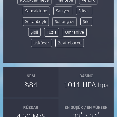
Küçükçekmece
Maltepe
Pendik
Sancaktepe
Sarıyer
Silivri
Sultanbeyli
Sultangazi
Şile
Şişli
Tuzla
Ümraniye
Üsküdar
Zeytinburnu
NEM
BASINÇ
%84
1011 HPA
hpa
RÜZGAR
EN DÜŞÜK / EN YÜKSEK
°
°
4.50 M/S
23
/ 31