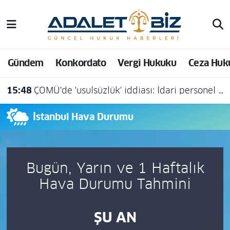
Hava Durumu
Gündem
Konkordato
Vergi Hukuku
Ceza Huk
Trafik Durumu
15:48
ÇOMÜ'de 'usulsüzlük' iddiası: İdari personel açığa alındı
Süper Lig Puan Durumu ve Fikstür
İstanbul Hava Durumu
Tüm Manşetler
Son Dakika Haberleri
Bugün, Yarın ve 1 Haftalık
Haber Arşivi
Hava Durumu Tahmini
ŞU AN