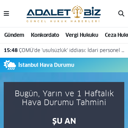
Hava Durumu
Gündem
Konkordato
Vergi Hukuku
Ceza Huk
Trafik Durumu
15:48
ÇOMÜ'de 'usulsüzlük' iddiası: İdari personel açığa alındı
Süper Lig Puan Durumu ve Fikstür
İstanbul Hava Durumu
Tüm Manşetler
Son Dakika Haberleri
Bugün, Yarın ve 1 Haftalık
Haber Arşivi
Hava Durumu Tahmini
ŞU AN