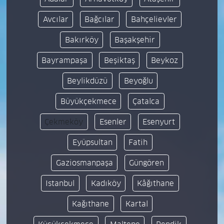
Avcılar
Bağcılar
Bahçelievler
Bakırköy
Başakşehir
Bayrampaşa
Beşiktaş
Beykoz
Beylikdüzü
Beyoğlu
Büyükçekmece
Çatalca
Çekmeköy
Esenler
Esenyurt
Eyüpsultan
Fatih
Gaziosmanpaşa
Güngören
Istanbul
Kadıköy
Kâğıthane
Kağıthane
Kartal