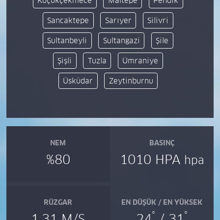
Küçükçekmece
Maltepe
Pendik
Sancaktepe
Sarıyer
Silivri
Sultanbeyli
Sultangazi
Şile
Şişli
Tuzla
Ümraniye
Üsküdar
Zeytinburnu
NEM
BASINÇ
%80
1010 HPA
hpa
RÜZGAR
EN DÜŞÜK / EN YÜKSEK
°
°
1.31 M/S
24
/ 31