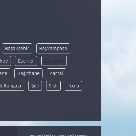
Başakşehir
Bayrampaşa
köy
Esenler
Esenyurt
ane
Kağıthane
Kartal
Sultangazi
Şile
Şişli
Tuzla