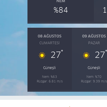
NEM
%84
08 AĞUSTOS
09 AĞUSTOS
CUMARTESI
PAZAR
°
27
27
Güneşli
Güneşli
Nem: %63
Nem: %70
Rüzgar: 6.81 m/s
Rüzgar: 9.39 m/s