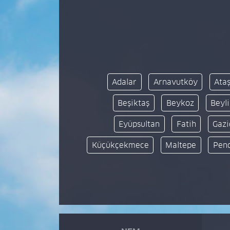
Adalar
Arnavutköy
Ata
Beşiktaş
Beykoz
Beyl
Eyüpsultan
Fatih
Gaz
Küçükçekmece
Maltepe
Pen