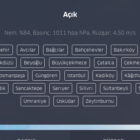
Açık
Nem: %84, Basınç: 1011 hpa hPa, Rüzgar: 4.50 m/s
şehir
Avcılar
Bağcılar
Bahçelievler
Bakırköy
ikdüzü
Beyoğlu
Büyükçekmece
Çatalca
Çekme
iosmanpaşa
Güngören
Istanbul
Kadıköy
Kâğıth
dik
Sancaktepe
Sarıyer
Silivri
Sultanbeyli
Ümraniye
Üsküdar
Zeytinburnu