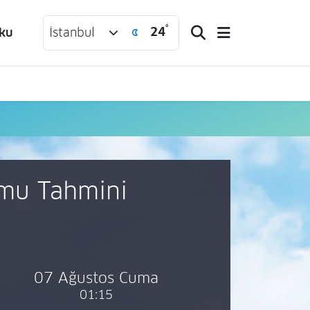
°
24
ku
İstanbul
umu Tahmini
07 Ağustos Cuma
01:15