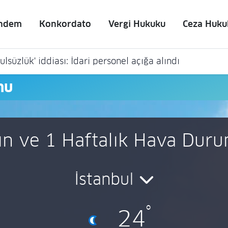
ndem
Konkordato
Vergi Hukuku
Ceza Huku
lsüzlük' iddiası: İdari personel açığa alındı
mu
ın ve 1 Haftalık Hava Dur
İstanbul
°
24