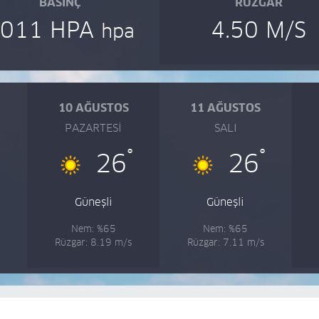
BASINÇ
RÜZGAR
1011 HPA
4.50 M/S
hpa
10 AĞUSTOS
11 AĞUSTOS
PAZARTESI
SALI
°
°
°
26
26
Güneşli
Güneşli
Nem: %65
Nem: %65
Rüzgar: 8.19 m/s
Rüzgar: 7.11 m/s