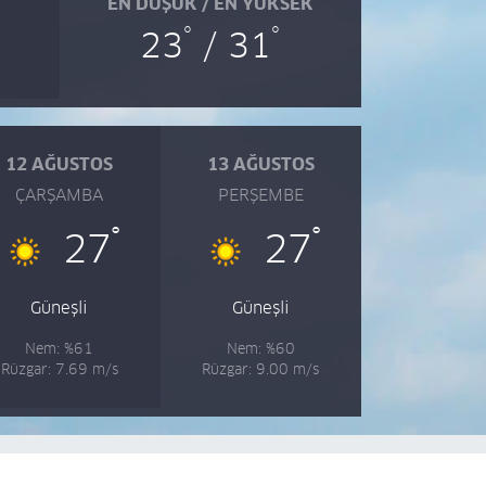
EN DÜŞÜK / EN YÜKSEK
°
°
23
/ 31
12 AĞUSTOS
13 AĞUSTOS
ÇARŞAMBA
PERŞEMBE
°
°
27
27
Güneşli
Güneşli
Nem: %61
Nem: %60
Rüzgar: 7.69 m/s
Rüzgar: 9.00 m/s