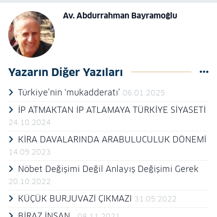
Av. Abdurrahman Bayramoğlu
Yazarın Diğer Yazıları
Türkiye’nin ‘mukadderatı’
06.01.2025
İP ATMAKTAN İP ATLAMAYA TÜRKİYE SİYASETİ
24.10.2024
KİRA DAVALARINDA ARABULUCULUK DÖNEMİ
14.09.2023
Nöbet Değişimi Değil Anlayış Değişimi Gerek
20.10.2022
KÜÇÜK BURJUVAZİ ÇIKMAZI
31.05.2022
BİRAZ İNSAN…
08.11.2021