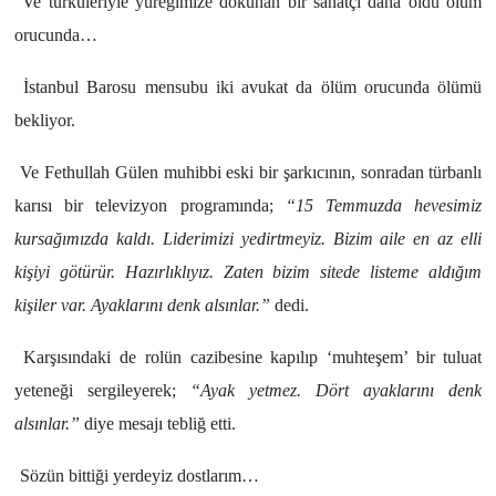
Ve türküleriyle yüreğimize dokunan bir sanatçı daha öldü ölüm
orucunda…
İstanbul Barosu mensubu iki avukat da ölüm orucunda ölümü
bekliyor.
Ve Fethullah Gülen muhibbi eski bir şarkıcının, sonradan türbanlı
karısı bir televizyon programında;
“15 Temmuzda hevesimiz
kursağımızda kaldı. Liderimizi yedirtmeyiz. Bizim aile en az elli
kişiyi götürür. Hazırlıklıyız. Zaten bizim sitede listeme aldığım
kişiler var. Ayaklarını denk alsınlar.”
dedi.
Karşısındaki de rolün cazibesine kapılıp ‘muhteşem’ bir tuluat
yeteneği sergileyerek;
“Ayak yetmez. Dört ayaklarını denk
alsınlar.”
diye mesajı tebliğ etti.
Sözün bittiği yerdeyiz dostlarım…