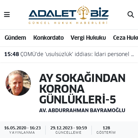
Hava Durumu
Gündem
Konkordato
Vergi Hukuku
Ceza Huk
Trafik Durumu
15:48
ÇOMÜ'de 'usulsüzlük' iddiası: İdari personel açığa alındı
Süper Lig Puan Durumu ve Fikstür
Tüm Manşetler
AY SOKAĞINDAN
KORONA
Son Dakika Haberleri
GÜNLÜKLERİ-5
Haber Arşivi
AV. ABDURRAHMAN BAYRAMOĞLU
16.05.2020 - 16:23
29.12.2023 - 10:59
128
YAYINLANMA
GÜNCELLEME
GÖSTERIM