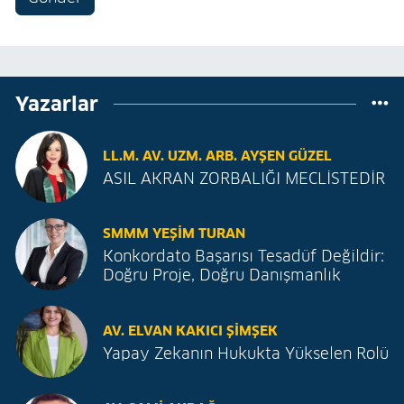
Yazarlar
LL.M. AV. UZM. ARB. AYŞEN GÜZEL
ASIL AKRAN ZORBALIĞI MECLİSTEDİR
SMMM YEŞIM TURAN
Konkordato Başarısı Tesadüf Değildir:
Doğru Proje, Doğru Danışmanlık
AV. ELVAN KAKICI ŞIMŞEK
Yapay Zekanın Hukukta Yükselen Rolü