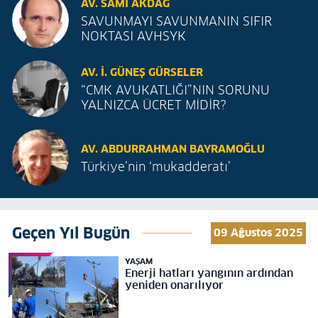
AV. SAMI AKDAĞ
SAVUNMAYI SAVUNMANIN SIFIR
NOKTASI AVHSYK
AV. İ. GÜNEŞ GÜRSELER
“CMK AVUKATLIĞI”NIN SORUNU
YALNIZCA ÜCRET MİDİR?
AV. ABDURRAHMAN BAYRAMOĞLU
Türkiye’nin ‘mukadderatı’
Geçen Yıl Bugün
09 Ağustos 2025
YAŞAM
Enerji hatları yangının ardından
yeniden onarılıyor