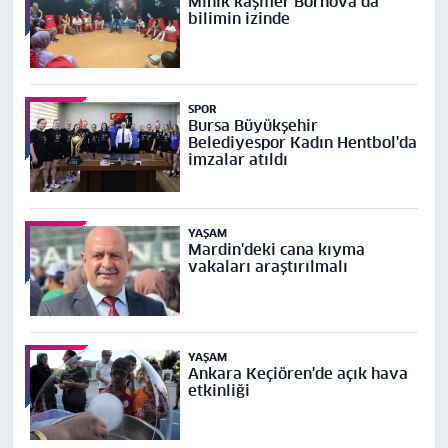
Minik kaşifler Bornova’da
bilimin izinde
SPOR
Bursa Büyükşehir
Belediyespor Kadın Hentbol'da
imzalar atıldı
YAŞAM
Mardin'deki cana kıyma
vakaları araştırılmalı
YAŞAM
Ankara Keçiören'de açık hava
etkinliği