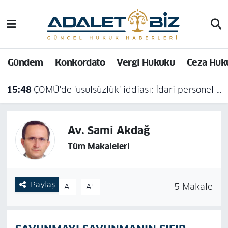
Hava Durumu
Gündem
Konkordato
Vergi Hukuku
Ceza Huk
Trafik Durumu
15:48
ÇOMÜ'de 'usulsüzlük' iddiası: İdari personel açığa alındı
Süper Lig Puan Durumu ve Fikstür
Tüm Manşetler
Av. Sami Akdağ
Son Dakika Haberleri
Tüm Makaleleri
Haber Arşivi
Paylaş
-
+
5 Makale
A
A