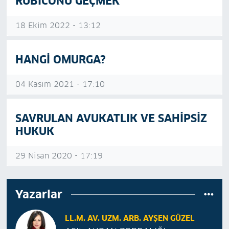
RUBİCONU GEÇMEK
18 Ekim 2022 - 13:12
HANGİ OMURGA?
04 Kasım 2021 - 17:10
SAVRULAN AVUKATLIK VE SAHİPSİZ
HUKUK
29 Nisan 2020 - 17:19
Yazarlar
LL.M. AV. UZM. ARB. AYŞEN GÜZEL