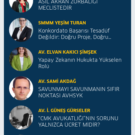
ASIL AKRAN ZORBALIĞI
MECLİSTEDİR
SMMM YEŞIM TURAN
Konkordato Başarısı Tesadüf
Değildir: Doğru Proje, Doğru
Danışmanlık
AV. ELVAN KAKICI ŞIMŞEK
Yapay Zekanın Hukukta Yükselen
Rolü
AV. SAMI AKDAĞ
SAVUNMAYI SAVUNMANIN SIFIR
NOKTASI AVHSYK
AV. İ. GÜNEŞ GÜRSELER
“CMK AVUKATLIĞI”NIN SORUNU
YALNIZCA ÜCRET MİDİR?