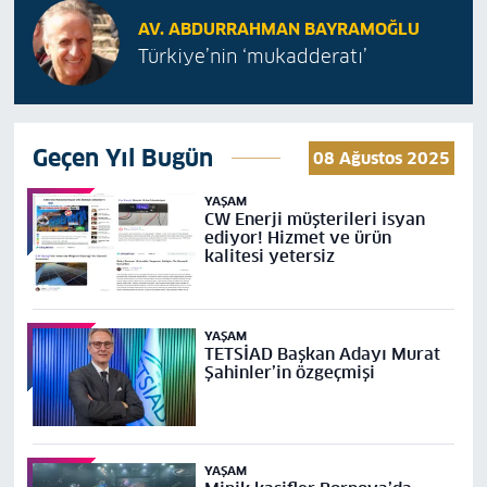
AV. ABDURRAHMAN BAYRAMOĞLU
Türkiye’nin ‘mukadderatı’
Geçen Yıl Bugün
08 Ağustos 2025
YAŞAM
CW Enerji müşterileri isyan
ediyor! Hizmet ve ürün
kalitesi yetersiz
YAŞAM
TETSİAD Başkan Adayı Murat
Şahinler’in özgeçmişi
YAŞAM