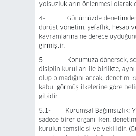
yolsuzlukların önlenmesi olarak d
4- Günümüzde denetimden bekl
dürüst yönetim, şefaflık, hesap ver
kavramlarına ne derece uyduğunun
girmiştir.
5- Konumuza dönersek, seçim
disiplin kurulları ile birlikte, ay
olup olmadığını ancak, denetim k
kabul görmüş ilkelerine göre belir
gibidir.
5.1- Kurumsal Bağımsızlık: Yöne
sadece birer organı iken, deneti
kurulun temsilcisi ve vekilidir.