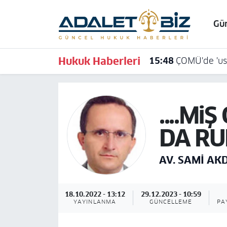
Gü
Hava Durumu
Hukuk Haberleri
15:48
ÇOMÜ'de 'usu
Trafik Durumu
Süper Lig Puan Durumu ve Fikstür
....Mi
Tüm Manşetler
DA RU
Son Dakika Haberleri
AV. SAMI AK
Haber Arşivi
18.10.2022 - 13:12
29.12.2023 - 10:59
YAYINLANMA
GÜNCELLEME
PA