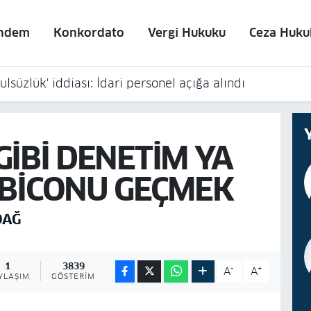
ndem
Konkordato
Vergi Hukuku
Ceza Huku
lsüzlük' iddiası: İdari personel açığa alındı
Ş GİBİ DENETİM YA
BİCONU GEÇMEK
DAĞ
1
3839
-
+
A
A
YLAŞIM
GÖSTERIM