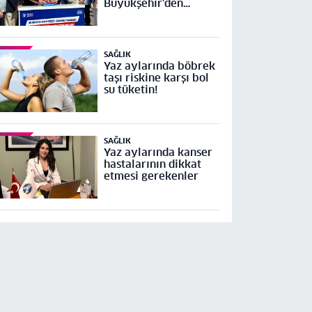
Büyükşehir'den
Mudanya Yolu Geçit-
Bademli Kavşağı
Projesi’ne temel
SAĞLIK
Yaz aylarında böbrek
taşı riskine karşı bol
su tüketin!
SAĞLIK
Yaz aylarında kanser
hastalarının dikkat
etmesi gerekenler