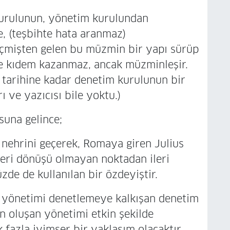
urulunun, yönetim kurulundan
e, (teşbihte hata aranmaz)
geçmişten gelen bu müzmin bir yapı sürüp
kle kıdem kazanmaz, ancak müzminleşir.
tarihine kadar denetim kurulunun bir
ı ve yazıcısı bile yoktu.)
na gelince;
 nehrini geçerek, Romaya giren Julius
geri dönüşü olmayan noktadan ileri
de de kullanılan bir özdeyiştir.
ği yönetimi denetlemeye kalkışan denetim
n oluşan yönetimi etkin şekilde
fazla iyimser bir yaklaşım olacaktır.