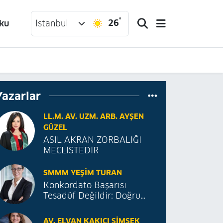
°
26
ku
İstanbul
Yazarlar
LL.M. AV. UZM. ARB. AYŞEN
GÜZEL
ASIL AKRAN ZORBALIĞI
MECLİSTEDİR
SMMM YEŞIM TURAN
Konkordato Başarısı
Tesadüf Değildir: Doğru
Proje, Doğru Danışmanlık
AV. ELVAN KAKICI ŞIMŞEK