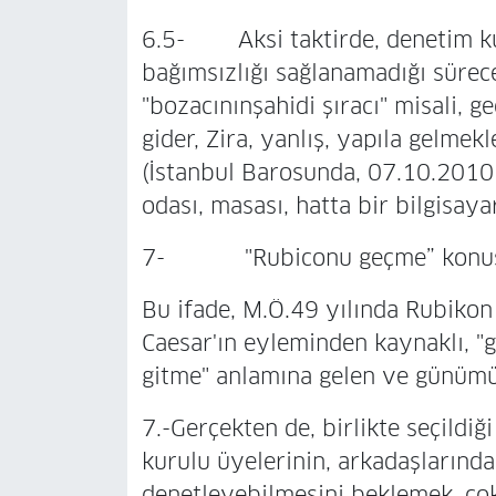
6.5- Aksi taktirde, denetim k
bağımsızlığı sağlanamadığı sürec
"bozacınınşahidi şıracı" misali, 
gider, Zira, yanlış, yapıla gelme
(İstanbul Barosunda, 07.10.2010 
odası, masası, hatta bir bilgisayar
7- "Rubiconu geçme” konusu
Bu ifade, M.Ö.49 yılında Rubikon
Caesar'ın eyleminden kaynaklı, "
gitme" anlamına gelen ve günümüz
7.-Gerçekten de, birlikte seçildi
kurulu üyelerinin, arkadaşlarında
denetleyebilmesini beklemek, çok 