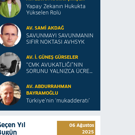
Yapay Zekanın Hukukta
Yükselen Rolü
AV. SAMI AKDAĞ
SAVUNMAYI SAVUNMANIN
SIFIR NOKTASI AVHSYK
AV. İ. GÜNEŞ GÜRSELER
“CMK AVUKATLIĞI”NIN
SORUNU YALNIZCA ÜCRET
MİDİR?
AV. ABDURRAHMAN
BAYRAMOĞLU
Türkiye’nin ‘mukadderatı’
Geçen Yıl
06 Ağustos
Bugün
2025