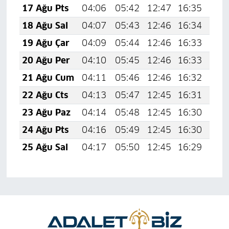
17 Ağu Pts
04:06
05:42
12:47
16:35
19:
18 Ağu Sal
04:07
05:43
12:46
16:34
19:
19 Ağu Çar
04:09
05:44
12:46
16:33
19:
20 Ağu Per
04:10
05:45
12:46
16:33
19:
21 Ağu Cum
04:11
05:46
12:46
16:32
19:
22 Ağu Cts
04:13
05:47
12:45
16:31
19:
23 Ağu Paz
04:14
05:48
12:45
16:30
19:
24 Ağu Pts
04:16
05:49
12:45
16:30
19:
25 Ağu Sal
04:17
05:50
12:45
16:29
19: