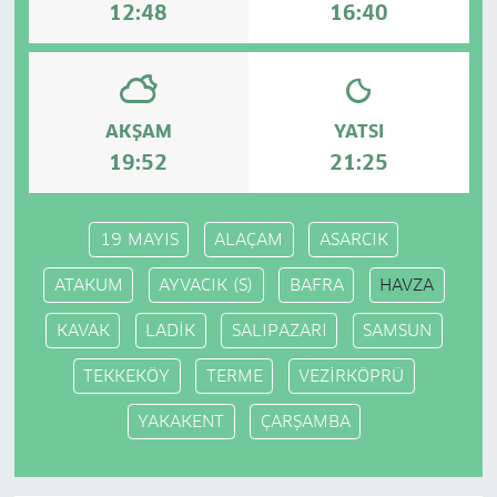
12:48
16:40
AKŞAM
YATSI
19:52
21:25
19 MAYIS
ALAÇAM
ASARCIK
ATAKUM
AYVACIK (S)
BAFRA
HAVZA
KAVAK
LADİK
SALIPAZARI
SAMSUN
TEKKEKÖY
TERME
VEZİRKÖPRÜ
YAKAKENT
ÇARŞAMBA