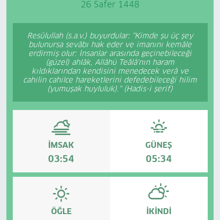
26 Safer 1448
Resûlullah (s.a.v.) buyurdular: "Kimde şu üç şey
bulunursa sevâbı hak eder ve imanını kemâle
erdirmiş olur: İnsanlar arasında geçinebileceği
(güzel) ahlâk, Allâhü Teâlâ'nın haram
kıldıklarından kendisini menedecek verâ ve
cahilin cahilce hareketlerini defedebileceği hilim
(yumuşak huyluluk)." (Hadis-i şerif)
İMSAK
GÜNEŞ
03:54
05:34
ÖĞLE
İKINDI