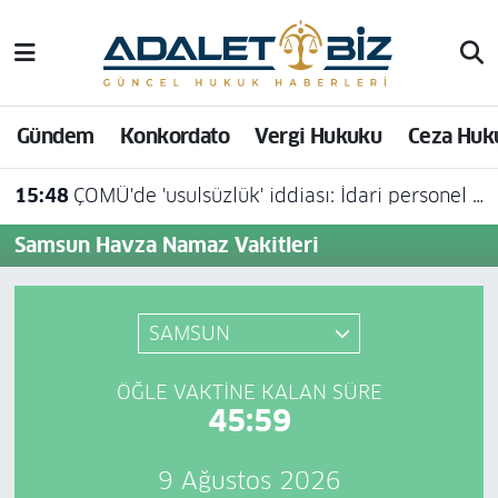
Hava Durumu
Gündem
Konkordato
Vergi Hukuku
Ceza Huk
Trafik Durumu
15:48
ÇOMÜ'de 'usulsüzlük' iddiası: İdari personel açığa alındı
Süper Lig Puan Durumu ve Fikstür
Samsun Havza Namaz Vakitleri
Tüm Manşetler
Son Dakika Haberleri
SAMSUN
Haber Arşivi
ÖĞLE VAKTINE KALAN SÜRE
45:59
9 Ağustos 2026