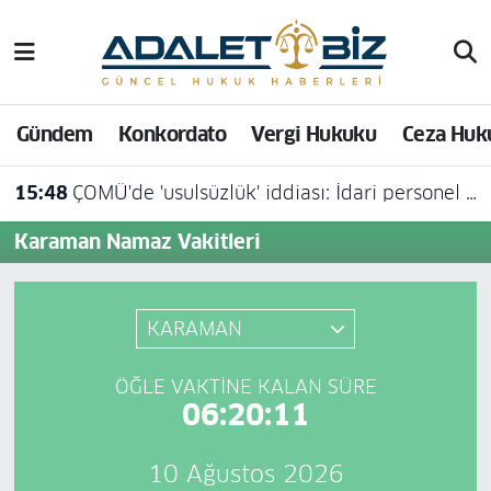
Hava Durumu
Gündem
Konkordato
Vergi Hukuku
Ceza Huk
Trafik Durumu
15:48
ÇOMÜ'de 'usulsüzlük' iddiası: İdari personel açığa alındı
Süper Lig Puan Durumu ve Fikstür
Karaman Namaz Vakitleri
Tüm Manşetler
Son Dakika Haberleri
KARAMAN
Haber Arşivi
ÖĞLE VAKTINE KALAN SÜRE
06:20:11
10 Ağustos 2026