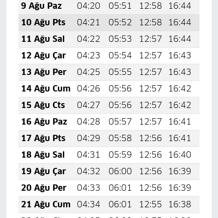
9 Ağu Paz
04:20
05:51
12:58
16:44
19:
10 Ağu Pts
04:21
05:52
12:58
16:44
19:
11 Ağu Sal
04:22
05:53
12:57
16:44
19:
12 Ağu Çar
04:23
05:54
12:57
16:43
19:
13 Ağu Per
04:25
05:55
12:57
16:43
19:
14 Ağu Cum
04:26
05:56
12:57
16:42
19:
15 Ağu Cts
04:27
05:56
12:57
16:42
19:
16 Ağu Paz
04:28
05:57
12:57
16:41
19:
17 Ağu Pts
04:29
05:58
12:56
16:41
19:
18 Ağu Sal
04:31
05:59
12:56
16:40
19:
19 Ağu Çar
04:32
06:00
12:56
16:39
19:
20 Ağu Per
04:33
06:01
12:56
16:39
19:
21 Ağu Cum
04:34
06:01
12:55
16:38
19: