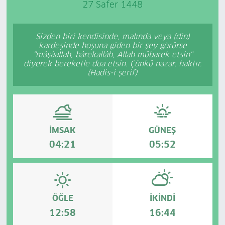
27 Safer 1448
Sizden biri kendisinde, malında veya (din)
kardeşinde hoşuna giden bir şey görürse
"mâşâallah, bârekallâh, Allah mübarek etsin"
diyerek bereketle dua etsin. Çünkü nazar, haktır.
(Hadis-i şerif)
İMSAK
GÜNEŞ
04:21
05:52
ÖĞLE
İKINDI
12:58
16:44