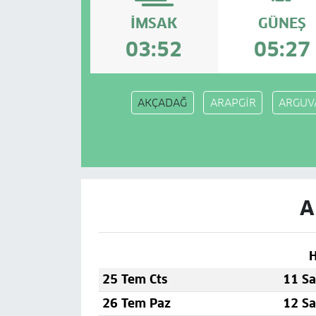
İMSAK
GÜNEŞ
03:52
05:27
AKÇADAĞ
ARAPGİR
ARGUV
A
H
25 Tem Cts
11 Sa
26 Tem Paz
12 Sa