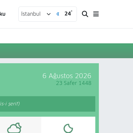
°
24
ku
İstanbul
6 Ağustos 2026
23 Safer 1448
-i şerif)