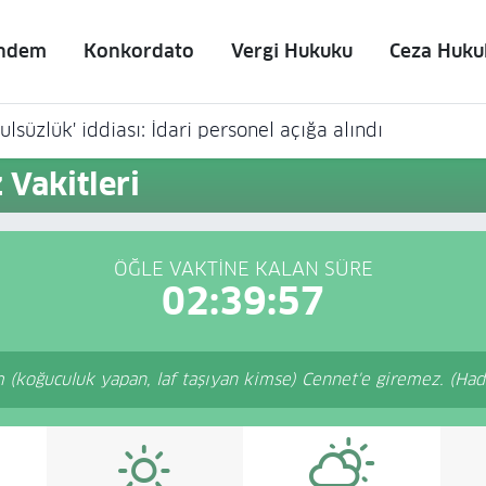
ndem
Konkordato
Vergi Hukuku
Ceza Huku
lsüzlük' iddiası: İdari personel açığa alındı
Vakitleri
ÖĞLE VAKTINE KALAN SÜRE
02:39:57
koğuculuk yapan, laf taşıyan kimse) Cennet'e giremez. (Hadis