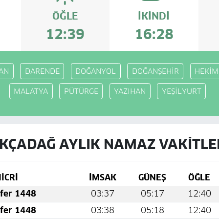
ÖĞLE
İKINDI
12:39
16:28
AN
DARENDE
DOĞANYOL
DOĞANŞEHİR
HEKİ
MALATYA
PÜTÜRGE
YAZIHAN
YEŞİLYURT
KÇADAĞ AYLIK NAMAZ VAKITLE
İCRİ
İMSAK
GÜNEŞ
ÖĞLE
fer 1448
03:37
05:17
12:40
fer 1448
03:38
05:18
12:40