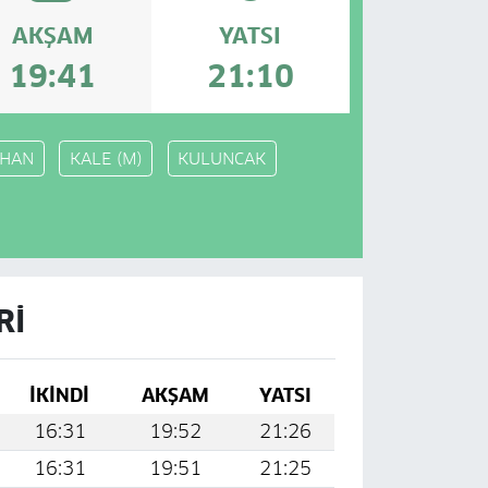
AKŞAM
YATSI
19:41
21:10
MHAN
KALE (M)
KULUNCAK
RI
İKINDI
AKŞAM
YATSI
16:31
19:52
21:26
16:31
19:51
21:25