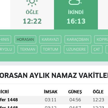
ÖĞLE
İKINDI
12:22
16:13
HINIS
HORASAN
KARAYAZI
KARAÇOBAN
KÖPR
RYOLU
TEKMAN
TORTUM
UZUNDERE
ÇAT
ORASAN AYLIK NAMAZ VAKITLE
İCRİ
İMSAK
GÜNEŞ
ÖĞLE
fer 1448
03:11
04:56
12:23