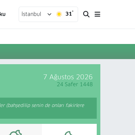
°
31
ku
İstanbul
7 Ağustos 2026
24 Safer 1448
er (bahşedilip senin de onları fakirlere