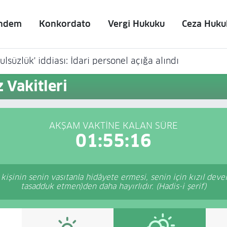
ndem
Konkordato
Vergi Hukuku
Ceza Huku
lsüzlük' iddiası: İdari personel açığa alındı
Vakitleri
AKŞAM VAKTINE KALAN SÜRE
01:55:16
r kişinin senin vasıtanla hidâyete ermesi, senin için kızıl devel
tasadduk etmen)den daha hayırlıdır. (Hadis-i şerif)