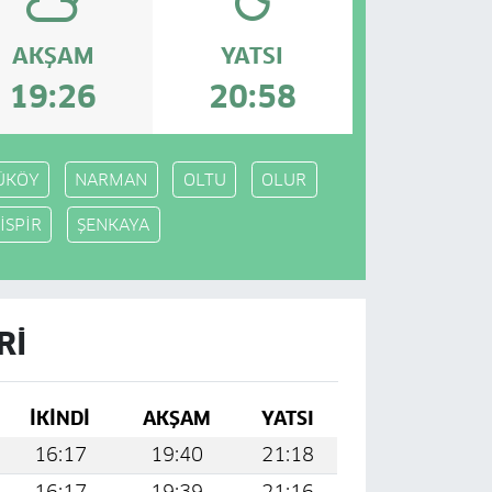
AKŞAM
YATSI
19:26
20:58
ÜKÖY
NARMAN
OLTU
OLUR
İSPİR
ŞENKAYA
RI
İKINDI
AKŞAM
YATSI
16:17
19:40
21:18