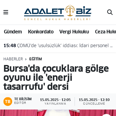
Hava Durumu
Gündem
Konkordato
Vergi Hukuku
Ceza Huk
Trafik Durumu
15:48
ÇOMÜ'de 'usulsüzlük' iddiası: İdari personel açığa alındı
Süper Lig Puan Durumu ve Fikstür
Tüm Manşetler
HABERLER
EĞITIM
Bursa'da çocuklara gölge
Son Dakika Haberleri
oyunu ile 'enerji
tasarrufu' dersi
Haber Arşivi
TE BILISIM
15.05.2025 - 12:05
15.05.2025 - 12:10
EDITÖR
YAYINLANMA
GÜNCELLEME