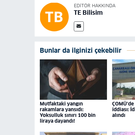
EDITÖR HAKKINDA
TE Bilisim
Bunlar da ilginizi çekebilir
Mutfaktaki yangın
ÇOMÜ'de '
rakamlara yansıdı:
iddiası: İ
Yoksulluk sınırı 100 bin
alındı
liraya dayandı!