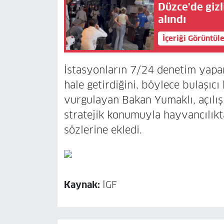
Düzce'de gizl
alındı
İçeriği Görüntül
İstasyonların 7/24 denetim yap
hale getirdiğini, böylece bulaşıcı
vurgulayan Bakan Yumaklı, açılışı
stratejik konumuyla hayvancılık
sözlerine ekledi.
Kaynak:
İGF