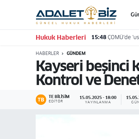
Gü
Hava Durumu
Hukuk Haberleri
15:48
ÇOMÜ'de 'usu
Trafik Durumu
HABERLER
GÜNDEM
Süper Lig Puan Durumu ve Fikstür
Kayseri beşinci k
Tüm Manşetler
Kontrol ve Denet
Son Dakika Haberleri
TE BILISIM
15.05.2025 - 18:00
15.05.
Haber Arşivi
EDITÖR
YAYINLANMA
GÜ