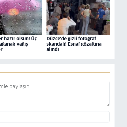
r hazır olsun! Üç
Düzce'de gizli fotoğraf
ağanak yağış
skandalı! Esnaf gözaltına
or
alındı