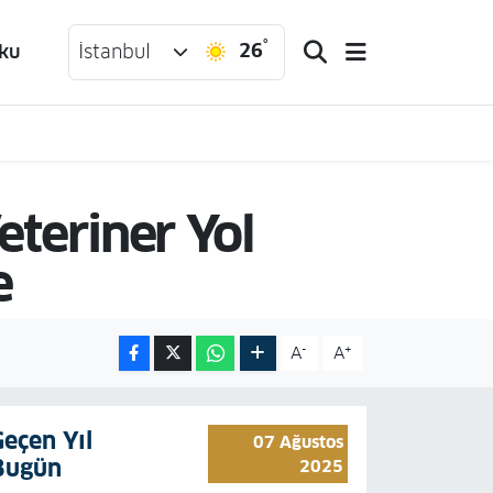
°
26
ku
İstanbul
Veteriner Yol
e
-
+
A
A
Geçen Yıl
07 Ağustos
Bugün
2025