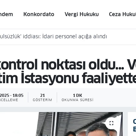
ndem
Konkordato
Vergi Hukuku
Ceza Huku
lsüzlük' iddiası: İdari personel açığa alındı
ontrol noktası oldu... 
im İstasyonu faaliyett
2025 - 18:05
21
1 DK
NCELLEME
GÖSTERIM
OKUNMA SÜRESI