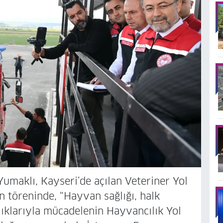
maklı, Kayseri’de açılan Veteriner Yol
 töreninde, “Hayvan sağlığı, halk
lıklarıyla mücadelenin Hayvancılık Yol