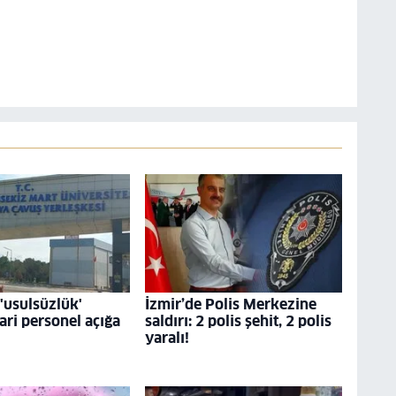
usulsüzlük'
İzmir’de Polis Merkezine
dari personel açığa
saldırı: 2 polis şehit, 2 polis
yaralı!