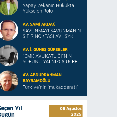
Yapay Zekanın Hukukta
Yükselen Rolü
AV. SAMI AKDAĞ
SAVUNMAYI SAVUNMANIN
SIFIR NOKTASI AVHSYK
AV. İ. GÜNEŞ GÜRSELER
“CMK AVUKATLIĞI”NIN
SORUNU YALNIZCA ÜCRET
MİDİR?
AV. ABDURRAHMAN
BAYRAMOĞLU
Türkiye’nin ‘mukadderatı’
Geçen Yıl
06 Ağustos
Bugün
2025