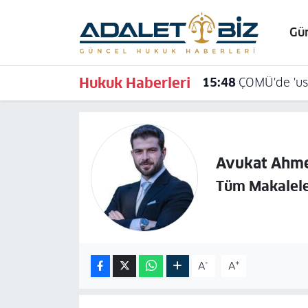
Gü
Hava Durumu
Hukuk Haberleri
15:48
ÇOMÜ'de 'usu
Trafik Durumu
Süper Lig Puan Durumu ve Fikstür
Tüm Manşetler
Avukat Ahme
Tüm Makalele
Son Dakika Haberleri
Haber Arşivi
-
+
A
A