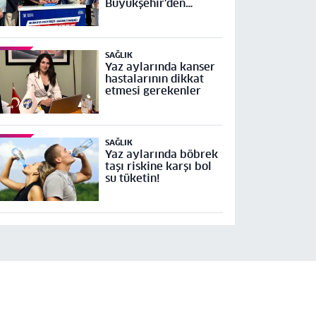
Büyükşehir'den
Mudanya Yolu Geçit-
Bademli Kavşağı
Projesi’ne temel
SAĞLIK
Yaz aylarında kanser
hastalarının dikkat
etmesi gerekenler
SAĞLIK
Yaz aylarında böbrek
taşı riskine karşı bol
su tüketin!