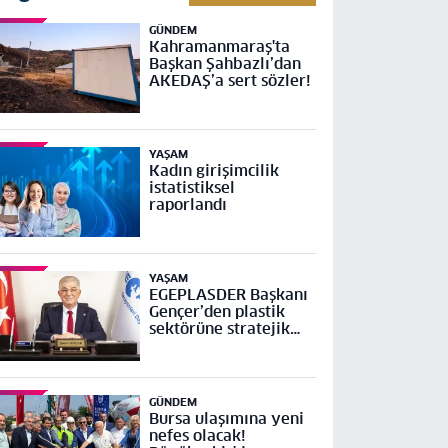
GÜNDEM
Kahramanmaraş'ta
Başkan Şahbazlı’dan
AKEDAŞ’a sert sözler!
YAŞAM
Kadın girişimcilik
istatistiksel
raporlandı
YAŞAM
EGEPLASDER Başkanı
Gençer’den plastik
sektörüne stratejik
çağrı
GÜNDEM
Bursa ulaşımına yeni
nefes olacak!