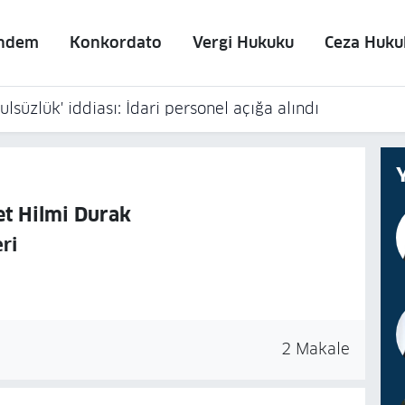
ndem
Konkordato
Vergi Hukuku
Ceza Huku
lsüzlük' iddiası: İdari personel açığa alındı
t Hilmi Durak
ri
2 Makale