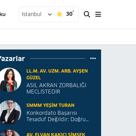
°
30
ku
İstanbul
Yazarlar
LL.M. AV. UZM. ARB. AYŞEN
GÜZEL
ASIL AKRAN ZORBALIĞI
MECLİSTEDİR
SMMM YEŞIM TURAN
Konkordato Başarısı
Tesadüf Değildir: Doğru
Proje, Doğru Danışmanlık
AV. ELVAN KAKICI ŞIMŞEK