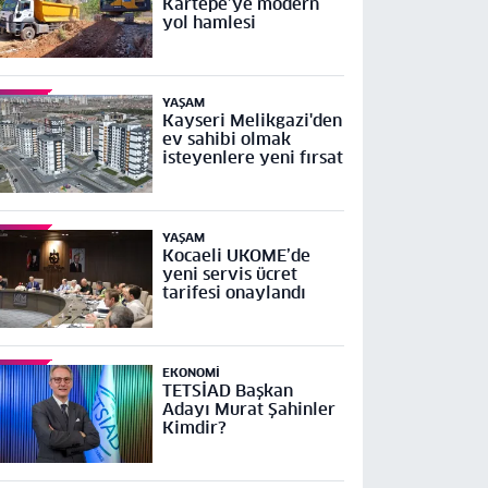
Kartepe’ye modern
yol hamlesi
YAŞAM
Kayseri Melikgazi'den
ev sahibi olmak
isteyenlere yeni fırsat
YAŞAM
Kocaeli UKOME’de
yeni servis ücret
tarifesi onaylandı
EKONOMI
TETSİAD Başkan
Adayı Murat Şahinler
Kimdir?