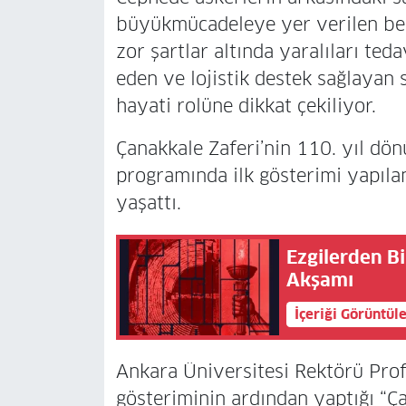
büyükmücadeleye yer verilen belg
zor şartlar altında yaralıları ted
eden ve lojistik destek sağlayan 
hayati rolüne dikkat çekiliyor.
Çanakkale Zaferi’nin 110. yıl dö
programında ilk gösterimi yapılan
yaşattı.
Ezgilerden Bi
Akşamı
İçeriği Görüntül
Ankara Üniversitesi Rektörü Prof
gösteriminin ardından yaptığı “Ça