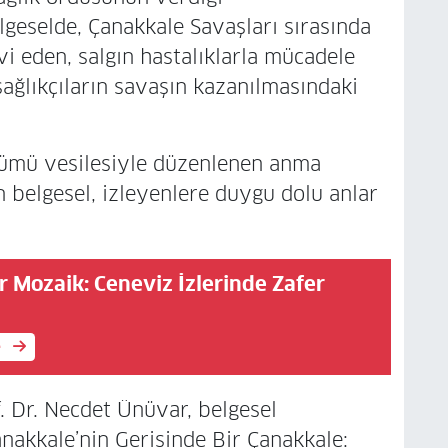
eselde, Çanakkale Savaşları sırasında
avi eden, salgın hastalıklarla mücadele
sağlıkçıların savaşın kazanılmasındaki
nümü vesilesiyle düzenlenen anma
 belgesel, izleyenlere duygu dolu anlar
r Mozaik: Ceneviz İzlerinde Zafer
e
. Dr. Necdet Ünüvar, belgesel
nakkale’nin Gerisinde Bir Çanakkale: