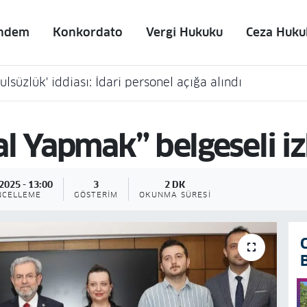
ndem
Konkordato
Vergi Hukuku
Ceza Huku
lsüzlük' iddiası: İdari personel açığa alındı
l Yapmak” belgeseli iz
2025 - 13:00
3
2 DK
NCELLEME
GÖSTERIM
OKUNMA SÜRESI