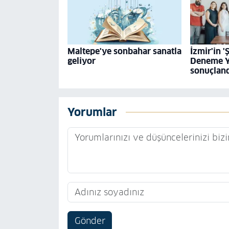
Maltepe'ye sonbahar sanatla
İzmir'in '
geliyor
Deneme Y
sonuçlan
Yorumlar
Gönder