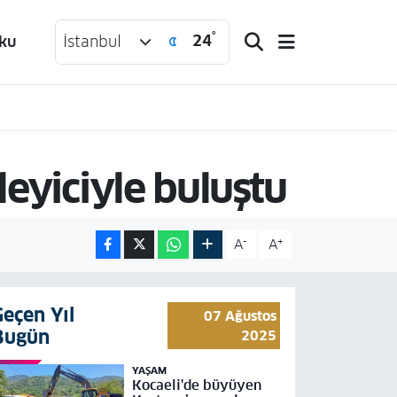
°
24
ku
İstanbul
leyiciyle buluştu
-
+
A
A
Geçen Yıl
07 Ağustos
Bugün
2025
YAŞAM
Kocaeli'de büyüyen