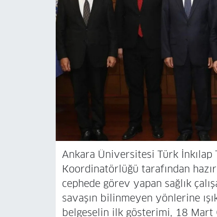
Ankara Üniversitesi Türk İnkılap 
Koordinatörlüğü tarafından hazır
cephede görev yapan sağlık çalışa
savaşın bilinmeyen yönlerine ışı
belgeselin ilk gösterimi, 18 Mar