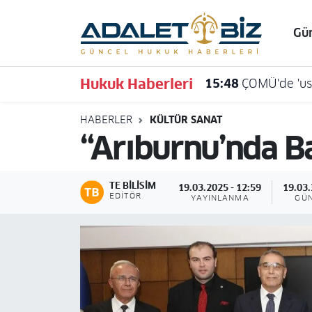
Gü
Hava Durumu
Hukuk Haberleri
15:48
ÇOMÜ'de 'usu
Trafik Durumu
HABERLER
KÜLTÜR SANAT
Süper Lig Puan Durumu ve Fikstür
“Arıburnu’nda Ba
Tüm Manşetler
TE BILISIM
19.03.2025 - 12:59
19.03.
Son Dakika Haberleri
EDITÖR
YAYINLANMA
GÜ
Haber Arşivi