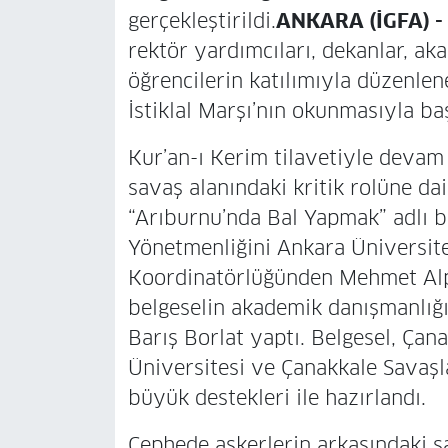
gerçekleştirildi.
ANKARA (İGFA) -
rektör yardımcıları, dekanlar, aka
öğrencilerin katılımıyla düzenle
İstiklal Marşı’nın okunmasıyla baş
Kur’an-ı Kerim tilavetiyle devam 
savaş alanındaki kritik rolüne dai
“Arıburnu’nda Bal Yapmak” adlı be
Yönetmenliğini Ankara Üniversite
Koordinatörlüğünden Mehmet Alp 
belgeselin akademik danışmanlığın
Barış Borlat yaptı. Belgesel, Çan
Üniversitesi ve Çanakkale Savaşla
büyük destekleri ile hazırlandı.
Cephede askerlerin arkasındaki s