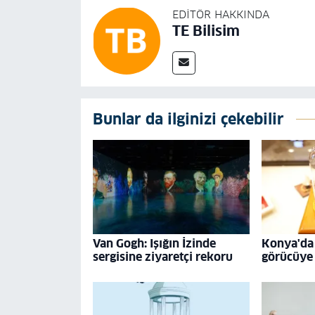
EDITÖR HAKKINDA
TE Bilisim
Bunlar da ilginizi çekebilir
Van Gogh: Işığın İzinde
Konya'da 
sergisine ziyaretçi rekoru
görücüye 