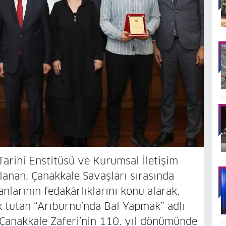
Tarihi Enstitüsü ve Kurumsal İletişim
lanan, Çanakkale Savaşları sırasında
nlarının fedakârlıklarını konu alarak,
k tutan “Arıburnu’nda Bal Yapmak” adlı
t Çanakkale Zaferi’nin 110. yıl dönümünde