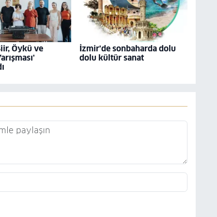
Şiir, Öykü ve
İzmir'de sonbaharda dolu
arışması'
dolu kültür sanat
dı