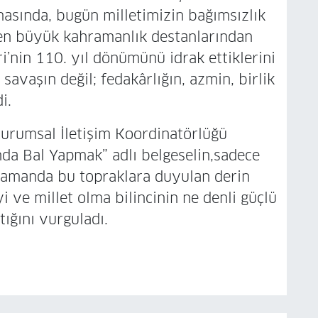
şmasında, bugün milletimizin bağımsızlık
 en büyük kahramanlık destanlarından
i’nin 110. yıl dönümünü idrak ettiklerini
 savaşın değil; fedakârlığın, azmin, birlik
i.
Kurumsal İletişim Koordinatörlüğü
nda Bal Yapmak” adlı belgeselin,sadece
ı zamanda bu topraklara duyulan derin
 ve millet olma bilincinin ne denli güçlü
tığını vurguladı.