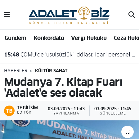
Hava Durumu
Gündem
Konkordato
Vergi Hukuku
Ceza Huk
Trafik Durumu
15:48
ÇOMÜ'de 'usulsüzlük' iddiası: İdari personel açığa alındı
Süper Lig Puan Durumu ve Fikstür
Tüm Manşetler
HABERLER
KÜLTÜR SANAT
Mudanya 7. Kitap Fuarı
Son Dakika Haberleri
'Adalet'e ses olacak
Haber Arşivi
TE BILISIM
03.09.2025 - 11:43
03.09.2025 - 11:45
EDITÖR
YAYINLANMA
GÜNCELLEME