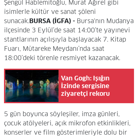
Şengül Hablemitoğlu, Murat Ağırel gibi
isimlerle kültür ve sanat şöleni
sunacak.
BURSA (İGFA) -
Bursa'nın Mudanya
ilçesinde 3 Eylül’de saat 14:00’te yayınevi
stantlarının açılışıyla başlayacak 7. Kitap
Fuarı, Mütareke Meydanı’nda saat
18:00’deki törenle resmiyet kazanacak.
Van Gogh: Işığın
İzinde sergisine
ziyaretçi rekoru
5 gün boyunca söyleşiler, imza günleri,
çocuk atölyeleri, açık mikrofon etkinlikleri,
konserler ve film gösterimleriyle dolu bir