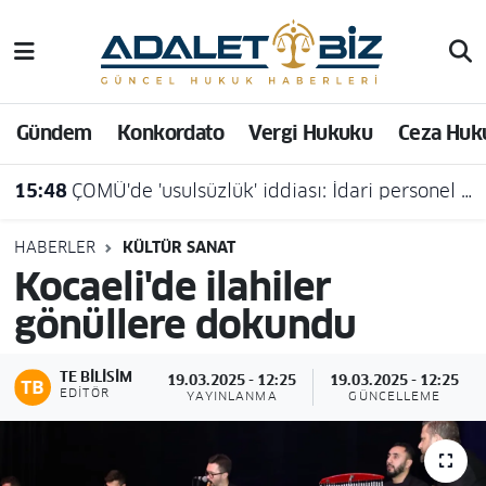
Hava Durumu
Gündem
Konkordato
Vergi Hukuku
Ceza Huk
Trafik Durumu
15:48
ÇOMÜ'de 'usulsüzlük' iddiası: İdari personel açığa alındı
Süper Lig Puan Durumu ve Fikstür
Tüm Manşetler
HABERLER
KÜLTÜR SANAT
Kocaeli'de ilahiler
Son Dakika Haberleri
gönüllere dokundu
Haber Arşivi
TE BILISIM
19.03.2025 - 12:25
19.03.2025 - 12:25
EDITÖR
YAYINLANMA
GÜNCELLEME