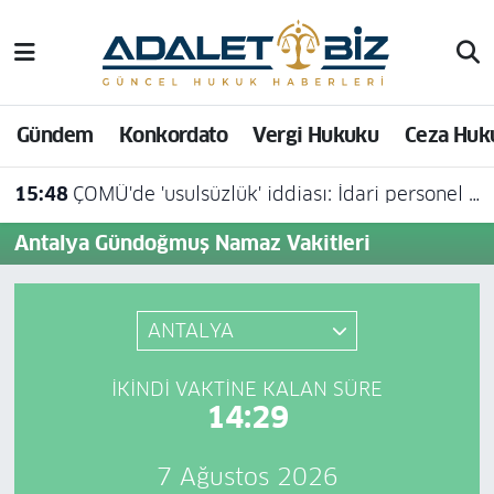
Hava Durumu
Gündem
Konkordato
Vergi Hukuku
Ceza Huk
Trafik Durumu
15:48
ÇOMÜ'de 'usulsüzlük' iddiası: İdari personel açığa alındı
Süper Lig Puan Durumu ve Fikstür
Antalya Gündoğmuş Namaz Vakitleri
Tüm Manşetler
Son Dakika Haberleri
ANTALYA
Haber Arşivi
İKINDI VAKTINE KALAN SÜRE
14:29
7 Ağustos 2026