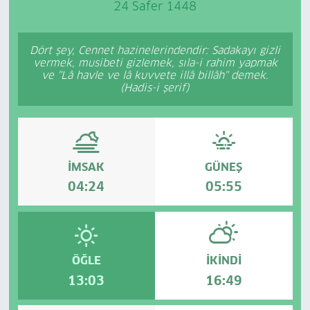
24 Safer 1448
Dört şey, Cennet hazinelerindendir: Sadakayı gizli
vermek, musibeti gizlemek, sıla-i rahim yapmak
ve "Lâ havle ve lâ kuvvete illâ billâh" demek.
(Hadis-i şerif)
İMSAK
GÜNEŞ
04:24
05:55
ÖĞLE
İKINDI
13:03
16:49