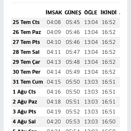
İMSAK
GÜNEŞ
ÖĞLE
İKINDI
AKŞ
25 Tem Cts
04:08
05:45
13:04
16:52
20:
26 Tem Paz
04:09
05:46
13:04
16:52
20:
27 Tem Pts
04:10
05:46
13:04
16:52
20:
28 Tem Sal
04:11
05:47
13:04
16:52
20:
29 Tem Çar
04:13
05:48
13:04
16:52
20:
30 Tem Per
04:14
05:49
13:04
16:52
20:
31 Tem Cum
04:15
05:50
13:03
16:51
20:
1 Ağu Cts
04:16
05:50
13:03
16:51
20:
2 Ağu Paz
04:18
05:51
13:03
16:51
20:
3 Ağu Pts
04:19
05:52
13:03
16:51
20:
4 Ağu Sal
04:20
05:53
13:03
16:50
20: