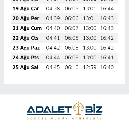
19 Ağu Çar
04:38
06:05
13:01
16:44
19:
20 Ağu Per
04:39
06:06
13:01
16:43
19:
21 Ağu Cum
04:40
06:07
13:00
16:43
19:
22 Ağu Cts
04:41
06:08
13:00
16:42
19:
23 Ağu Paz
04:42
06:08
13:00
16:42
19:
24 Ağu Pts
04:44
06:09
13:00
16:41
19:
25 Ağu Sal
04:45
06:10
12:59
16:40
19: