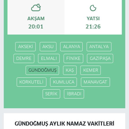
AKŞAM
YATSI
20:01
21:26
AKSEKİ
AKSU
ALANYA
ANTALYA
DEMRE
ELMALI
FİNİKE
GAZİPAŞA
GÜNDOĞMUŞ
KAŞ
KEMER
KORKUTELİ
KUMLUCA
MANAVGAT
SERİK
İBRADI
GÜNDOĞMUŞ AYLIK NAMAZ VAKITLERI