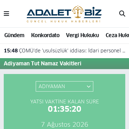
Hava Durumu
Gündem
Konkordato
Vergi Hukuku
Ceza Huk
Trafik Durumu
15:48
ÇOMÜ'de 'usulsüzlük' iddiası: İdari personel açığa alındı
Süper Lig Puan Durumu ve Fikstür
Adiyaman Tut Namaz Vakitleri
Tüm Manşetler
Son Dakika Haberleri
ADIYAMAN
Haber Arşivi
YATSI VAKTINE KALAN SÜRE
01:35:20
7 Ağustos 2026