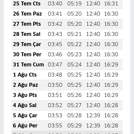
25 Tem Cts
03:40
05:19
12:40
16:31
19:
26 Tem Paz
03:41
05:20
12:40
16:30
19:
27 Tem Pts
03:42
05:20
12:40
16:30
19:
28 Tem Sal
03:43
05:21
12:40
16:30
19:
29 Tem Çar
03:45
05:22
12:40
16:30
19:
30 Tem Per
03:46
05:23
12:40
16:30
19:
31 Tem Cum
03:47
05:24
12:40
16:29
19:
1 Ağu Cts
03:48
05:25
12:40
16:29
19:
2 Ağu Paz
03:50
05:25
12:40
16:29
19:
3 Ağu Pts
03:51
05:26
12:40
16:29
19:
4 Ağu Sal
03:52
05:27
12:40
16:28
19:
5 Ağu Çar
03:53
05:28
12:39
16:28
19:
6 Ağu Per
03:55
05:29
12:39
16:28
19: