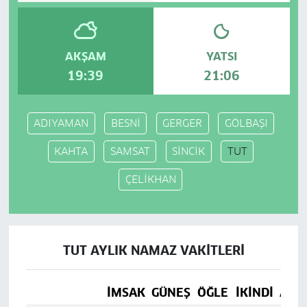
AKŞAM
YATSI
19:39
21:06
ADIYAMAN
BESNİ
GERGER
GÖLBAŞI
KAHTA
SAMSAT
SİNCİK
TUT
ÇELİKHAN
TUT AYLIK NAMAZ VAKITLERI
İMSAK
GÜNEŞ
ÖĞLE
İKINDI
AKŞ