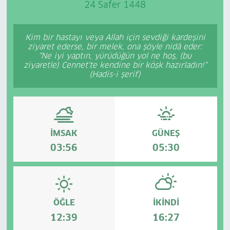
24 Safer 1448
Kim bir hastayı veya Allah için sevdiği kardeşini
ziyaret ederse, bir melek, ona şöyle nidâ eder:
"Ne iyi yaptın, yürüdüğün yol ne hoş, (bu
ziyaretle) Cennet'te kendine bir köşk hazırladın!"
(Hadis-i şerif)
İMSAK
GÜNEŞ
03:56
05:30
ÖĞLE
İKINDI
12:39
16:27