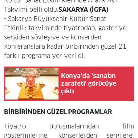
Kültür Sanat Etkinliklerinde Aralık Ayı
Takvimi belli oldu.
SAKARYA (İGFA)
-
Sakarya Büyükşehir Kültür Sanat
Etkinlik takviminde tiyatrodan, gösteriye,
sergiden söyleşiye ve konserden
konferanslara kadar birbirinden güzel 21
farklı programa yer verildi.
Konya'da 'sanatın
zarafeti' görücüye
çıktı
BİRBİRİNDEN GÜZEL PROGRAMLAR
Tiyatro buluşmalarından film
gösterimlerine, konserlerden sergilere,