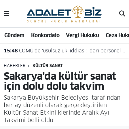
Hava Durumu
Gündem
Konkordato
Vergi Hukuku
Ceza Huk
Trafik Durumu
15:48
ÇOMÜ'de 'usulsüzlük' iddiası: İdari personel açığa alındı
Süper Lig Puan Durumu ve Fikstür
Tüm Manşetler
HABERLER
KÜLTÜR SANAT
Sakarya’da kültür sanat
Son Dakika Haberleri
için dolu dolu takvim
Haber Arşivi
Sakarya Büyükşehir Belediyesi tarafından
her ay düzenli olarak gerçekleştirilen
Kültür Sanat Etkinliklerinde Aralık Ayı
Takvimi belli oldu