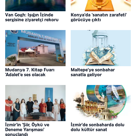
Van Gogh: Işığın İzinde
Konya'da 'sanatın zarafeti'
sergisine ziyaretçi rekoru
görücüye çıktı
Mudanya 7. Kitap Fuarı
Maltepe'ye sonbahar
'Adalet'e ses olacak
sanatla geliyor
İzmir'in 'Şiir, Öykü ve
İzmir'de sonbaharda dolu
Deneme Yarışması'
dolu kültür sanat
sonuçlandı