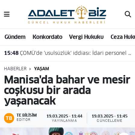
Hava Durumu
Gündem
Konkordato
Vergi Hukuku
Ceza Huk
Trafik Durumu
15:48
ÇOMÜ'de 'usulsüzlük' iddiası: İdari personel açığa alındı
Süper Lig Puan Durumu ve Fikstür
Tüm Manşetler
HABERLER
YAŞAM
Manisa'da bahar ve mesir
Son Dakika Haberleri
coşkusu bir arada
yaşanacak
Haber Arşivi
TE BILISIM
19.03.2025 - 11:44
19.03.2025 - 11:45
EDITÖR
YAYINLANMA
GÜNCELLEME