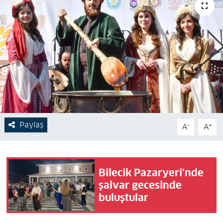
Paylaş
-
+
A
A
Bilecik Pazaryeri'nde
şalvar gecesinde
buluştular