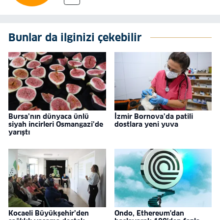
Bunlar da ilginizi çekebilir
Bursa’nın dünyaca ünlü
İzmir Bornova’da patili
siyah incirleri Osmangazi’de
dostlara yeni yuva
yarıştı
Kocaeli Büyükşehir’den
Ondo, Ethereum'dan