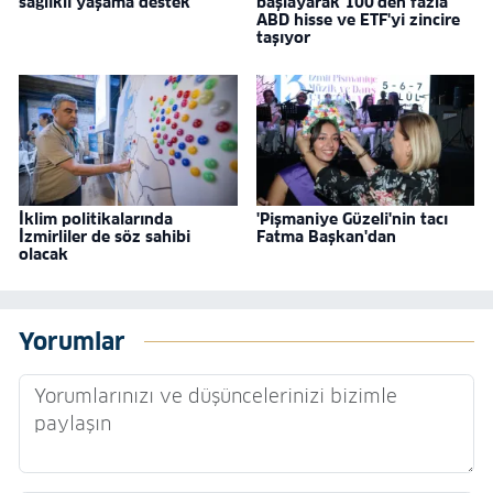
sağlıklı yaşama destek
başlayarak 100'den fazla
ABD hisse ve ETF'yi zincire
taşıyor
İklim politikalarında
'Pişmaniye Güzeli'nin tacı
İzmirliler de söz sahibi
Fatma Başkan'dan
olacak
Yorumlar