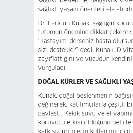
sağlıklı beslenme, bağışıklık sist
sağlıklı yaşam önerileri ele alındı
Dr. Feridun Kunak, sağlığın korun
tutumun önemine dikkat çekerek, 
‘Hastayım’ derseniz hasta olursu
sizi destekler” dedi. Kunak, D vit
zayıflattığını ve vücudun kendini
vurguladı.
DOĞAL KÜRLER VE SAĞLIKLI YA
Kunak, doğal beslenmenin bağışı
değinerek, katılımcılarla çeşitli b
paylaştı. Kekik suyu ve el yapımı
koruyucu etkisi olduğunu belirte
katkısız ürünlerin kullanımının ö