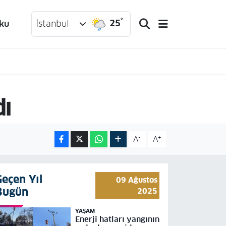
°
25
ku
İstanbul
dı
-
+
A
A
Geçen Yıl
09 Ağustos
Bugün
2025
YAŞAM
Enerji hatları yangının