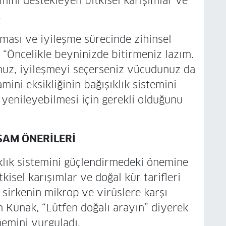
emini destekleyen bitkisel karışımlar ve
.
ması ve iyileşme sürecinde zihinsel
“Öncelikle beyninizde bitirmeniz lazım.
nuz, iyileşmeyi seçerseniz vücudunuz da
amini eksikliğinin bağışıklık sistemini
 yenileyebilmesi için gerekli olduğunu
ŞAM ÖNERİLERİ
klık sistemini güçlendirmedeki önemine
itkisel karışımlar ve doğal kür tarifleri
 sirkenin mikrop ve virüslere karşı
n Kunak, “Lütfen doğalı arayın” diyerek
nemini vurguladı.