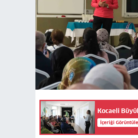
Kocaeli Büyü
İçeriği Görüntül