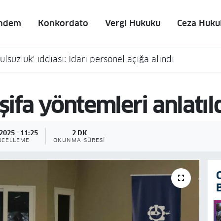
ndem
Konkordato
Vergi Hukuku
Ceza Huku
lsüzlük' iddiası: İdari personel açığa alındı
şifa yöntemleri anlatıl
2025 - 11:25
2 DK
NCELLEME
OKUNMA SÜRESI