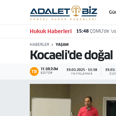
Gü
Hava Durumu
Hukuk Haberleri
15:48
ÇOMÜ'de 'usu
Trafik Durumu
HABERLER
YAŞAM
Süper Lig Puan Durumu ve Fikstür
Kocaeli'de doğal 
Tüm Manşetler
TE BILISIM
19.03.2025 - 11:18
19.03.
Son Dakika Haberleri
EDITÖR
YAYINLANMA
GÜ
Haber Arşivi