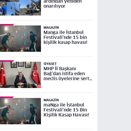
ardından yeniden
onarılıyor
MAGAZIN
Manga ile İstanbul
Festivali’nde 15 bin
kişilik kasap havası!
SIYASET
MHP İl Başkanı
Bağ’dan istifa eden
meclis üyelerine sert
tepki
MAGAZIN
maNga ile İstanbul
Festivali’nde 15 Bin
Kişilik Kasap Havası!