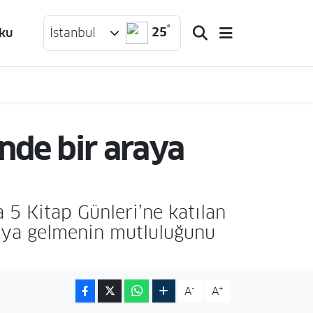
°
25
ku
İstanbul
inde bir araya
 5 Kitap Günleri’ne katılan
raya gelmenin mutluluğunu
-
+
A
A