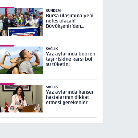
GÜNDEM
Bursa ulaşımına yeni
nefes olacak!
Büyükşehir'den
Mudanya Yolu Geçit-
Bademli Kavşağı
Projesi’ne temel
SAĞLIK
Yaz aylarında böbrek
taşı riskine karşı bol
su tüketin!
SAĞLIK
Yaz aylarında kanser
hastalarının dikkat
etmesi gerekenler