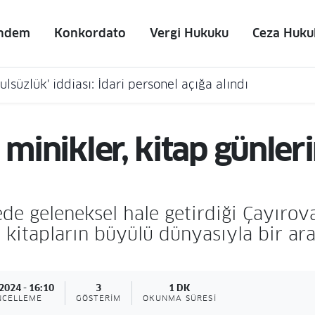
ndem
Konkordato
Vergi Hukuku
Ceza Huku
lsüzlük' iddiası: İdari personel açığa alındı
 minikler, kitap günler
ede geleneksel hale getirdiği Çayırova
r, kitapların büyülü dünyasıyla bir a
2024 - 16:10
3
1 DK
NCELLEME
GÖSTERIM
OKUNMA SÜRESI