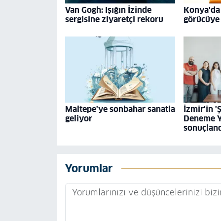
Van Gogh: Işığın İzinde
Konya'da 
sergisine ziyaretçi rekoru
görücüye 
Maltepe'ye sonbahar sanatla
İzmir'in '
geliyor
Deneme Y
sonuçlan
Yorumlar