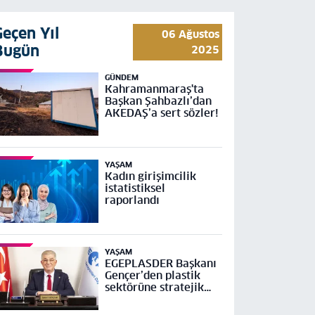
Geçen Yıl
06 Ağustos
Bugün
2025
GÜNDEM
Kahramanmaraş'ta
Başkan Şahbazlı’dan
AKEDAŞ’a sert sözler!
YAŞAM
Kadın girişimcilik
istatistiksel
raporlandı
YAŞAM
EGEPLASDER Başkanı
Gençer’den plastik
sektörüne stratejik
çağrı