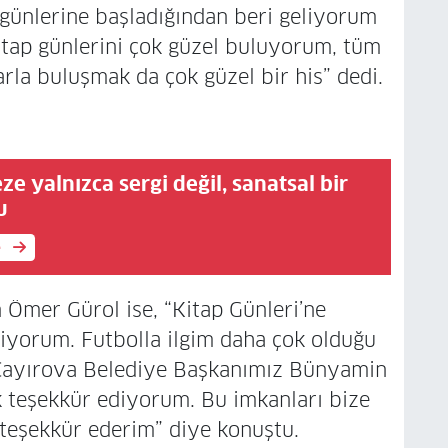
günlerine başladığından beri geliyorum
kitap günlerini çok güzel buluyorum, tüm
arla buluşmak da çok güzel bir his” dedi.
 yalnızca sergi değil, sanatsal bir
u
e
n Ömer Gürol ise, “Kitap Günleri’ne
iyorum. Futbolla ilgim daha çok olduğu
. Çayırova Belediye Başkanımız Bünyamin
çok teşekkür ediyorum. Bu imkanları bize
 teşekkür ederim” diye konuştu.