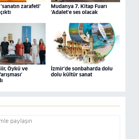
'sanatın zarafeti'
Mudanya 7. Kitap Fuarı
çıktı
'Adalet'e ses olacak
Şiir, Öykü ve
İzmir'de sonbaharda dolu
arışması'
dolu kültür sanat
dı