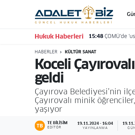
Gü
Hava Durumu
Hukuk Haberleri
15:48
ÇOMÜ'de 'usu
Trafik Durumu
HABERLER
KÜLTÜR SANAT
Süper Lig Puan Durumu ve Fikstür
Koceli Çayırovalı
Tüm Manşetler
geldi
Son Dakika Haberleri
Çayırova Belediyesi’nin ilç
Çayırovalı minik öğrencile
Haber Arşivi
yaşıyor
TE BILISIM
19.11.2024 - 16:04
19.11.
EDITÖR
YAYINLANMA
GÜ