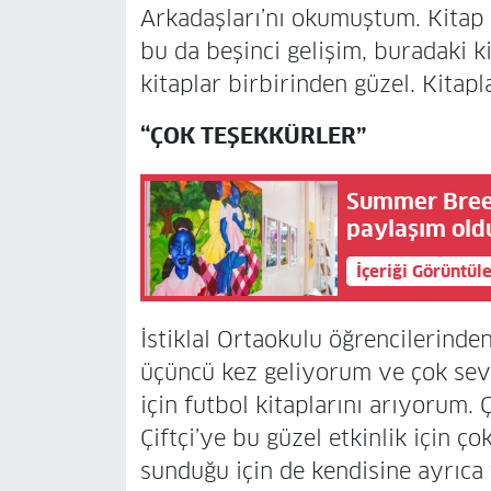
Arkadaşları’nı okumuştum. Kitap 
bu da beşinci gelişim, buradaki 
kitaplar birbirinden güzel. Kitapl
“ÇOK TEŞEKKÜRLER”
Summer Breeze
paylaşım old
İçeriği Görüntül
İstiklal Ortaokulu öğrencilerinde
üçüncü kez geliyorum ve çok sev
için futbol kitaplarını arıyorum
Çiftçi’ye bu güzel etkinlik için 
sunduğu için de kendisine ayrıca