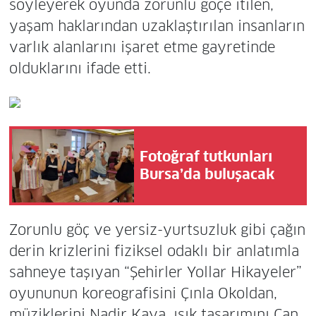
söyleyerek oyunda zorunlu göçe itilen,
yaşam haklarından uzaklaştırılan insanların
varlık alanlarını işaret etme gayretinde
olduklarını ifade etti.
Fotoğraf tutkunları
Bursa’da buluşacak
Zorunlu göç ve yersiz-yurtsuzluk gibi çağın
derin krizlerini fiziksel odaklı bir anlatımla
sahneye taşıyan “Şehirler Yollar Hikayeler”
oyununun koreografisini Çınla Okoldan,
müziklerini Nadir Kaya, ışık tasarımını Can