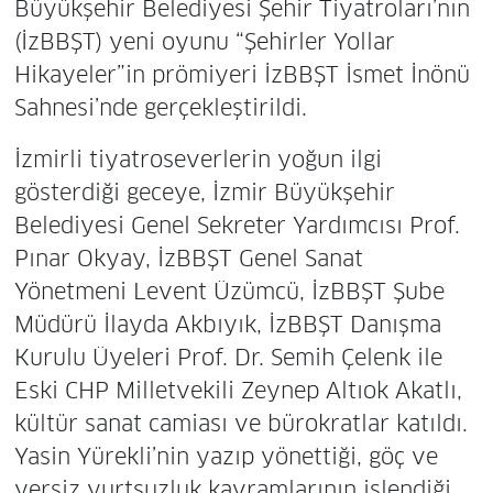
Büyükşehir Belediyesi Şehir Tiyatroları’nın
(İzBBŞT) yeni oyunu “Şehirler Yollar
Hikayeler”in prömiyeri İzBBŞT İsmet İnönü
Sahnesi’nde gerçekleştirildi.
İzmirli tiyatroseverlerin yoğun ilgi
gösterdiği geceye, İzmir Büyükşehir
Belediyesi Genel Sekreter Yardımcısı Prof.
Pınar Okyay, İzBBŞT Genel Sanat
Yönetmeni Levent Üzümcü, İzBBŞT Şube
Müdürü İlayda Akbıyık, İzBBŞT Danışma
Kurulu Üyeleri Prof. Dr. Semih Çelenk ile
Eski CHP Milletvekili Zeynep Altıok Akatlı,
kültür sanat camiası ve bürokratlar katıldı.
Yasin Yürekli’nin yazıp yönettiği, göç ve
yersiz yurtsuzluk kavramlarının işlendiği