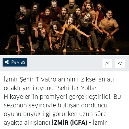
Paylaş
-
+
A
A
İzmir Şehir Tiyatroları’nın fiziksel anlatı
odaklı yeni oyunu “Şehirler Yollar
Hikayeler”in prömiyeri gerçekleştirildi. Bu
sezonun seyirciyle buluşan dördüncü
oyunu büyük ilgi görürken uzun süre
ayakta alkışlandı.
İZMİR (İGFA) -
İzmir