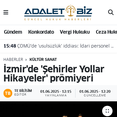
Hava Durumu
Gündem
Konkordato
Vergi Hukuku
Ceza Huk
Trafik Durumu
15:48
ÇOMÜ'de 'usulsüzlük' iddiası: İdari personel açığa alındı
Süper Lig Puan Durumu ve Fikstür
Tüm Manşetler
HABERLER
KÜLTÜR SANAT
İzmir'de 'Şehirler Yollar
Son Dakika Haberleri
Hikayeler' prömiyeri
Haber Arşivi
TE BILISIM
01.06.2025 - 12:15
01.06.2025 - 12:20
EDITÖR
YAYINLANMA
GÜNCELLEME