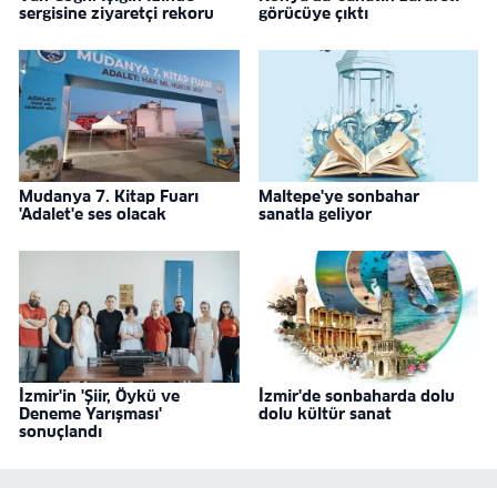
sergisine ziyaretçi rekoru
görücüye çıktı
Mudanya 7. Kitap Fuarı
Maltepe'ye sonbahar
'Adalet'e ses olacak
sanatla geliyor
İzmir'in 'Şiir, Öykü ve
İzmir'de sonbaharda dolu
Deneme Yarışması'
dolu kültür sanat
sonuçlandı