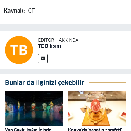
Kaynak:
İGF
EDITÖR HAKKINDA
TE Bilisim
Bunlar da ilginizi çekebilir
Van Gogh: Işığın İzinde
Konya'da 'sanatın zarafeti'