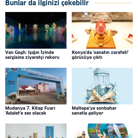
Bunlar da ilginizi çekebilir
Van Gogh: Işığın İzinde
Konya'da 'sanatın zarafeti'
sergisine ziyaretçi rekoru
görücüye çıktı
Mudanya 7. Kitap Fuarı
Maltepe'ye sonbahar
'Adalet'e ses olacak
sanatla geliyor