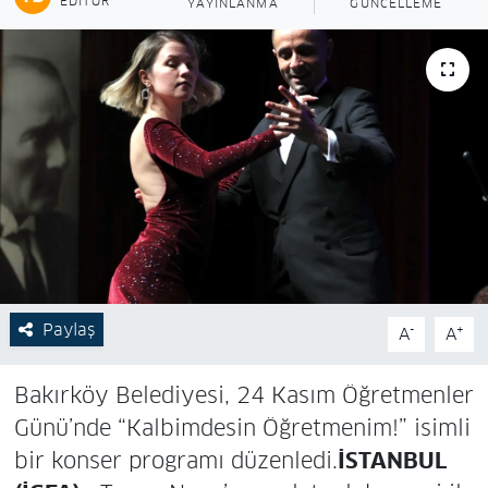
EDITÖR
YAYINLANMA
GÜNCELLEME
Paylaş
-
+
A
A
Bakırköy Belediyesi, 24 Kasım Öğretmenler
Günü’nde “Kalbimdesin Öğretmenim!” isimli
bir konser programı düzenledi.
İSTANBUL