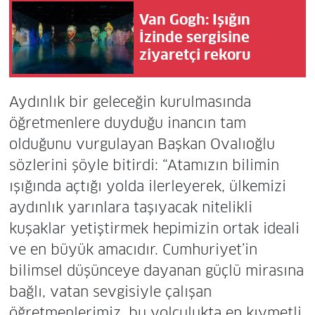
Van Gogh: Işığın
İzinde sergisine
ziyaretçi rekoru
Aydınlık bir geleceğin kurulmasında
öğretmenlere duyduğu inancın tam
olduğunu vurgulayan Başkan Ovalıoğlu
sözlerini şöyle bitirdi: “Atamızın bilimin
ışığında açtığı yolda ilerleyerek, ülkemizi
aydınlık yarınlara taşıyacak nitelikli
kuşaklar yetiştirmek hepimizin ortak ideali
ve en büyük amacıdır. Cumhuriyet’in
bilimsel düşünceye dayanan güçlü mirasına
bağlı, vatan sevgisiyle çalışan
öğretmenlerimiz, bu yolculukta en kıymetli