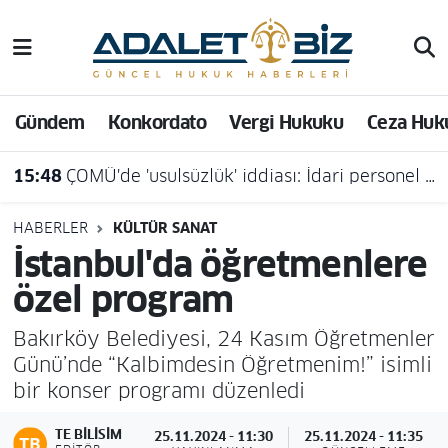
Hava Durumu
Gündem
Konkordato
Vergi Hukuku
Ceza Huk
Trafik Durumu
15:48
ÇOMÜ'de 'usulsüzlük' iddiası: İdari personel açığa alındı
Süper Lig Puan Durumu ve Fikstür
Tüm Manşetler
HABERLER
KÜLTÜR SANAT
İstanbul'da öğretmenlere
Son Dakika Haberleri
özel program
Haber Arşivi
Bakırköy Belediyesi, 24 Kasım Öğretmenler
Günü’nde “Kalbimdesin Öğretmenim!” isimli
bir konser programı düzenledi
TE BILISIM
25.11.2024 - 11:30
25.11.2024 - 11:35