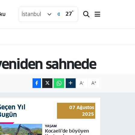
°
27
ku
İstanbul
 yeniden sahnede
-
+
A
A
Geçen Yıl
07 Ağustos
Bugün
2025
YAŞAM
Kocaeli'de büyüyen