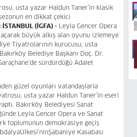
rosu, usta yazar Haldun Taner’in klasik
 sezonun en dikkat çekici
.
İSTANBUL (İGFA) -
Leyla Gencer Opera
 açarak büyük alkış alan oyunu izlemeye
iye Tiyatrolarının kurucusu, usta
Bakırköy Belediye Başkanı Doç. Dr.
 Saraçhane’de sürdürdüğü Adalet
den güzel oyunları vatandaşlarla
atrosu, usta yazar Haldun Taner’in eseri
yaptı. Bakırköy Belediyesi Sanat
ğünde Leyla Gencer Opera ve Sanat
ürk toplumunun demokrasiye geçiş
 AbdalyaÜlkesi’ninŞabaniye Kasabası