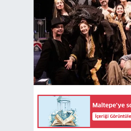
Maltepe'ye s
İçeriği Görüntül