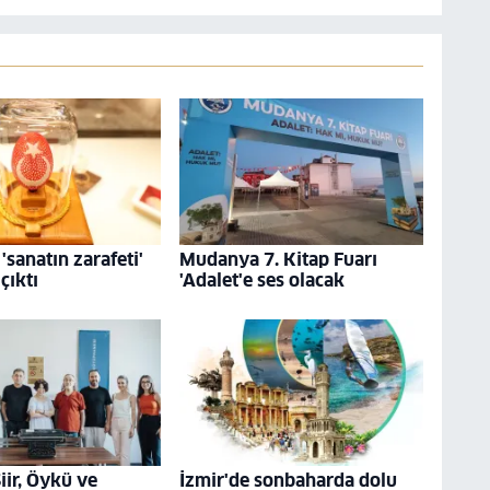
'sanatın zarafeti'
Mudanya 7. Kitap Fuarı
çıktı
'Adalet'e ses olacak
Şiir, Öykü ve
İzmir'de sonbaharda dolu