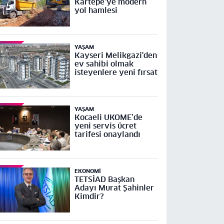
Kartepe’ye modern
yol hamlesi
YAŞAM
Kayseri Melikgazi'den
ev sahibi olmak
isteyenlere yeni fırsat
YAŞAM
Kocaeli UKOME’de
yeni servis ücret
tarifesi onaylandı
EKONOMI
TETSİAD Başkan
Adayı Murat Şahinler
Kimdir?