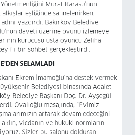
. Yönetmenliğini Murat Karasu’nun
 alkışlar eşliğinde sahnelenirken,
 adını yazdırdı. Bakırköy Belediye
lu’nun daveti üzerine oyunu izlemeye
arının kurucusu usta oyuncu Zeliha
yifli bir sohbet gerçekleştirdi.
E’DEN SELAMLADI
aşkanı Ekrem İmamoğlu’na destek vermek
üyükşehir Belediyesi binasında Adalet
rköy Belediye Başkanı Doç. Dr. Ayşegül
rdi. Ovalıoğlu mesajında, “Evimiz
uşmalarımızın artarak devam edeceğini
i aklın, vicdanın ve hukuki normların
iyoruz. Sizler bu salonu dolduran