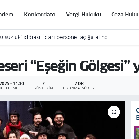
ndem
Konkordato
Vergi Hukuku
Ceza Huku
lsüzlük' iddiası: İdari personel açığa alındı
eseri “Eşeğin Gölgesi”
2025 - 14:30
2
2 DK
NCELLEME
GÖSTERIM
OKUNMA SÜRESI