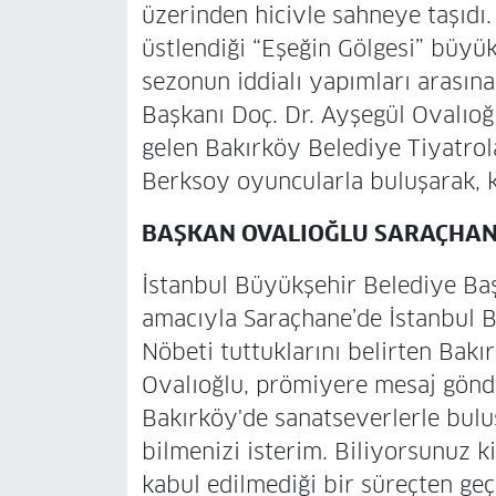
üzerinden hicivle sahneye taşıdı
üstlendiği “Eşeğin Gölgesi” büyük
sezonun iddialı yapımları arasına
Başkanı Doç. Dr. Ayşegül Ovalıoğ
gelen Bakırköy Belediye Tiyatrol
Berksoy oyuncularla buluşarak, ke
BAŞKAN OVALIOĞLU SARAÇHAN
İstanbul Büyükşehir Belediye B
amacıyla Saraçhane’de İstanbul B
Nöbeti tuttuklarını belirten Bakı
Ovalıoğlu, prömiyere mesaj gönde
Bakırköy'de sanatseverlerle bul
bilmenizi isterim. Biliyorsunuz k
kabul edilmediği bir süreçten geç