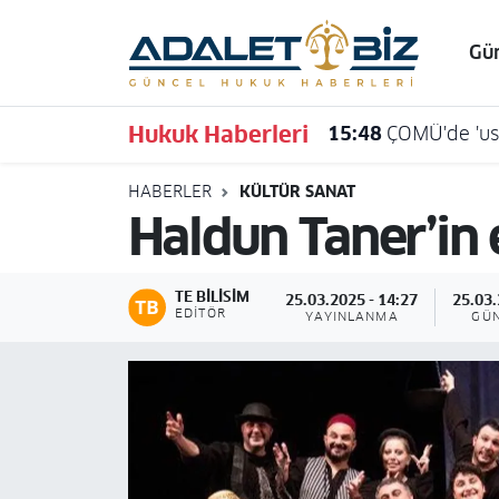
Gü
Hava Durumu
Hukuk Haberleri
15:48
ÇOMÜ'de 'usu
Trafik Durumu
HABERLER
KÜLTÜR SANAT
Süper Lig Puan Durumu ve Fikstür
Haldun Taner’in 
Tüm Manşetler
TE BILISIM
25.03.2025 - 14:27
25.03.
Son Dakika Haberleri
EDITÖR
YAYINLANMA
GÜ
Haber Arşivi