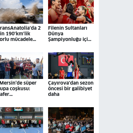
ransAnatolia'da 2
Filenin Sultanları
in 190'km'lik
Dünya
orlu mücadele
Şampiyonluğu için
ona erdi
son bir adım
Mersin’de süper
Çayırova'dan sezon
upa coşkusu:
öncesi bir galibiyet
afer
daha
yvagediği’nin