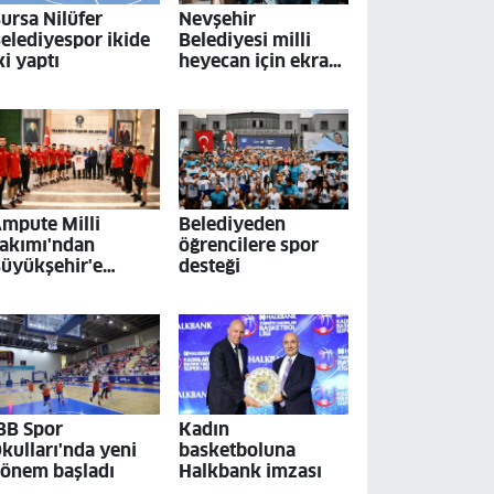
ursa Nilüfer
Nevşehir
elediyespor ikide
Belediyesi milli
ki yaptı
heyecan için ekran
kuruyor
mpute Milli
Belediyeden
akımı'ndan
öğrencilere spor
üyükşehir'e
desteği
iyaret
BB Spor
Kadın
kulları'nda yeni
basketboluna
önem başladı
Halkbank imzası