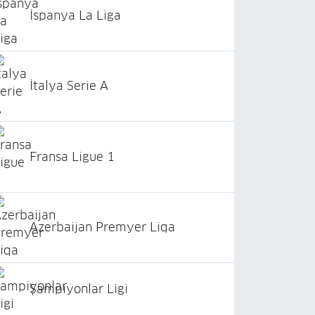
İspanya La Liga
İtalya Serie A
Fransa Ligue 1
Azerbaijan Premyer Liqa
Şampiyonlar Ligi