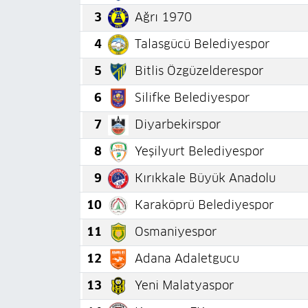
3
Ağrı 1970
4
Talasgücü Belediyespor
5
Bitlis Özgüzelderespor
6
Silifke Belediyespor
7
Diyarbekirspor
8
Yeşilyurt Belediyespor
9
Kırıkkale Büyük Anadolu
10
Karaköprü Belediyespor
11
Osmaniyespor
12
Adana Adaletgucu
13
Yeni Malatyaspor