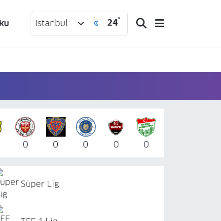
°
24
ku
İstanbul
0
0
0
0
0
Süper Lig