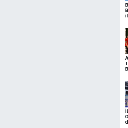
B
B
i
A
T
B
z
İ
O
d