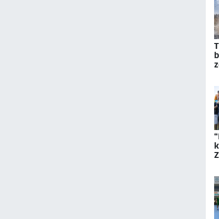
T
b
z
s
“
k
Z
A