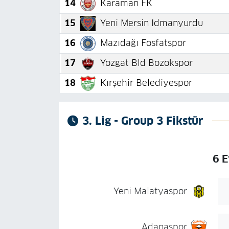
14
Karaman FK
15
Yeni Mersin Idmanyurdu
16
Mazıdağı Fosfatspor
17
Yozgat Bld Bozokspor
18
Kırşehir Belediyespor
3. Lig - Group 3 Fikstür
6 E
Yeni Malatyaspor
Adanaspor