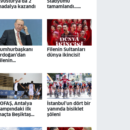
vusturya’da 2
Stadyumu
adalya kazandı
tamamlandı...
Modern tesis
Mardinspor'a ev
sahipliği yapacak
umhurbaşkanı
Filenin Sultanları
rdoğan’dan
dünya ikincisi!
ilenin
ultanları'na tebrik
OFAŞ, Antalya
İstanbul’un dört bir
ampındaki ilk
yanında bisiklet
açta Beşiktaş
şöleni
AİN’e mağlup oldu