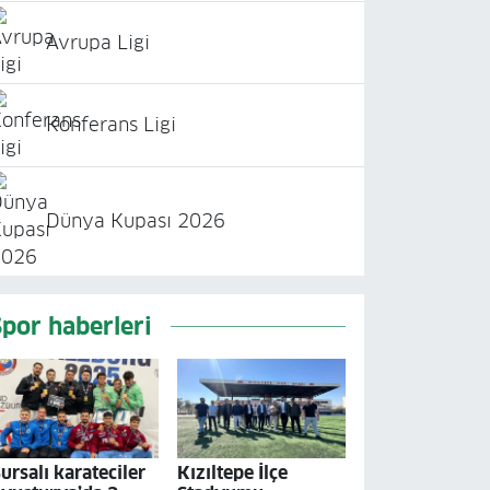
Avrupa Ligi
Konferans Ligi
Dünya Kupası 2026
Spor haberleri
ursalı karateciler
Kızıltepe İlçe