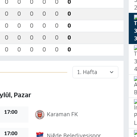
0
0
0
0
0
0
0
0
0
0
0
0
0
0
0
0
0
0
0
0
0
0
0
0
0
0
0
0
0
0
ylül, Pazar
17:00
Karaman FK
17:00
Niğde Belediyesispor