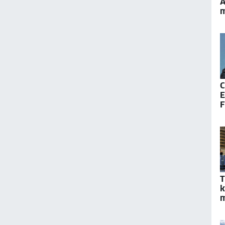
A
m
C
E
F
S
T
k
m
G