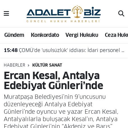
Hava Durumu
Gündem
Konkordato
Vergi Hukuku
Ceza Huk
Trafik Durumu
15:48
ÇOMÜ'de 'usulsüzlük' iddiası: İdari personel açığa alındı
Süper Lig Puan Durumu ve Fikstür
Tüm Manşetler
HABERLER
KÜLTÜR SANAT
Ercan Kesal, Antalya
Son Dakika Haberleri
Edebiyat Günleri’nde
Haber Arşivi
Muratpaşa Belediyesi’nin 9’uncusunu
düzenleyeceği Antalya Edebiyat
Günleri’nde oyuncu ve yazar Ercan Kesal,
Antalyalılarla buluşacak Kesal’ın, Antalya
Edebiyat Günleri’nin “Akdeniz ve Barış”