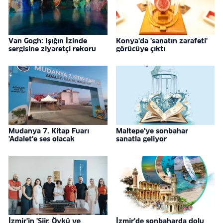
Van Gogh: Işığın İzinde
Konya'da 'sanatın zarafeti'
sergisine ziyaretçi rekoru
görücüye çıktı
Mudanya 7. Kitap Fuarı
Maltepe'ye sonbahar
'Adalet'e ses olacak
sanatla geliyor
İzmir'in 'Şiir, Öykü ve
İzmir'de sonbaharda dolu