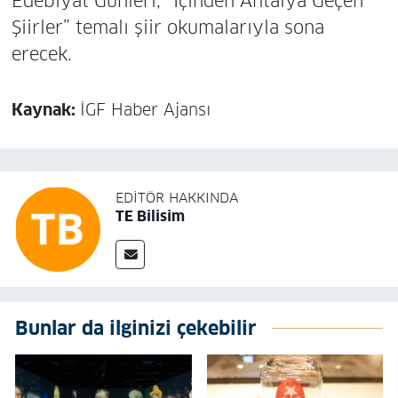
Edebiyat Günleri, “İçinden Antalya Geçen
Şiirler” temalı şiir okumalarıyla sona
erecek.
Kaynak:
İGF Haber Ajansı
EDITÖR HAKKINDA
TE Bilisim
Bunlar da ilginizi çekebilir