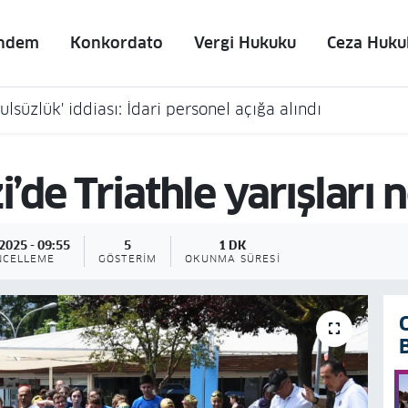
ndem
Konkordato
Vergi Hukuku
Ceza Huku
lsüzlük' iddiası: İdari personel açığa alındı
de Triathle yarışları n
2025 - 09:55
5
1 DK
NCELLEME
GÖSTERIM
OKUNMA SÜRESI