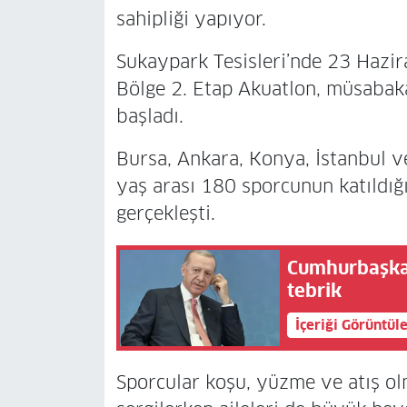
sahipliği yapıyor.
Sukaypark Tesisleri’nde 23 Hazira
Bölge 2. Etap Akuatlon, müsabakal
başladı.
Bursa, Ankara, Konya, İstanbul v
yaş arası 180 sporcunun katıldığı
gerçekleşti.
Cumhurbaşkan
tebrik
İçeriği Görüntül
Sporcular koşu, yüzme ve atış ol