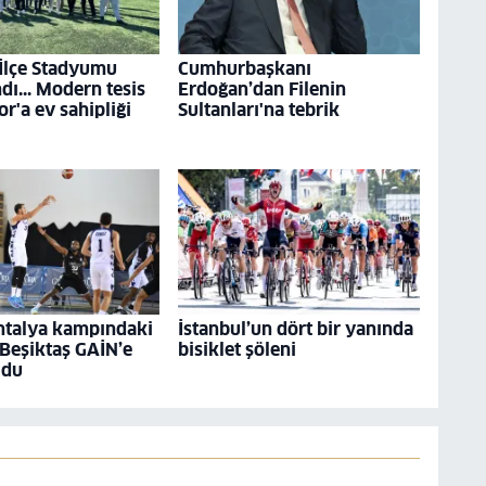
 İlçe Stadyumu
Cumhurbaşkanı
ı... Modern tesis
Erdoğan’dan Filenin
r'a ev sahipliği
Sultanları'na tebrik
ntalya kampındaki
İstanbul’un dört bir yanında
 Beşiktaş GAİN’e
bisiklet şöleni
ldu