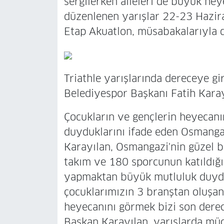
sergilerken aileleri de büyük hey
düzenlenen yarışlar 22-23 Haziran
Etap Akuatlon, müsabakalarıyla 
Triathle yarışlarında dereceye g
Belediyespor Başkanı Fatih Karayı
Çocukların ve gençlerin heyecan
duyduklarını ifade eden Osmanga
Karayılan, Osmangazi'nin güzel bi
takım ve 180 sporcunun katıldığı 
yapmaktan büyük mutluluk duyduk
çocuklarımızın 3 branştan oluşa
heyecanını görmek bizi son derec
Başkan Karayılan, yarışlarda müc