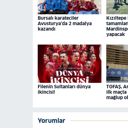
Bursalı karateciler
Kızıltepe
Avusturya’da 2 madalya
tamamland
kazandı
Mardinspo
yapacak
Filenin Sultanları dünya
TOFAŞ, A
ikincisi!
ilk maçta
mağlup o
Yorumlar