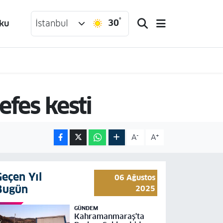
°
30
ku
İstanbul
efes kesti
-
+
A
A
Geçen Yıl
06 Ağustos
Bugün
2025
GÜNDEM
Kahramanmaraş'ta