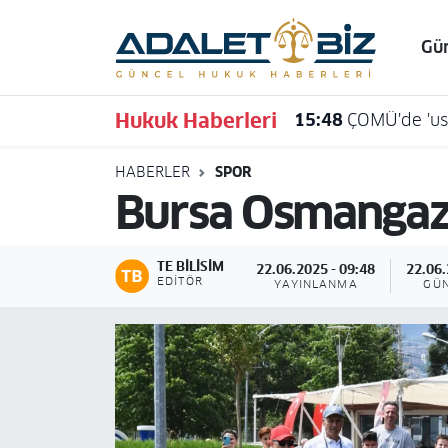
Gü
Hava Durumu
Hukuk Haberleri
15:48
ÇOMÜ'de 'usu
Trafik Durumu
HABERLER
SPOR
Süper Lig Puan Durumu ve Fikstür
Bursa Osmangazi’
Tüm Manşetler
TE BILISIM
22.06.2025 - 09:48
22.06.
Son Dakika Haberleri
EDITÖR
YAYINLANMA
GÜ
Haber Arşivi