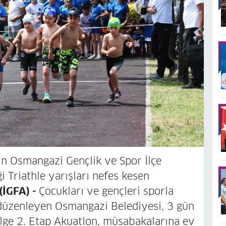
n Osmangazi Gençlik ve Spor İlçe
i Triathle yarışları nefes kesen
İGFA) -
Çocukları ve gençleri sporla
r düzenleyen Osmangazi Belediyesi, 3 gün
ölge 2. Etap Akuatlon, müsabakalarına ev