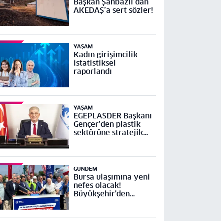
Başkan Şahbazlı’dan
AKEDAŞ’a sert sözler!
YAŞAM
Kadın girişimcilik
istatistiksel
raporlandı
YAŞAM
EGEPLASDER Başkanı
Gençer’den plastik
sektörüne stratejik
çağrı
GÜNDEM
Bursa ulaşımına yeni
nefes olacak!
Büyükşehir'den
Mudanya Yolu Geçit-
Bademli Kavşağı
Projesi’ne temel