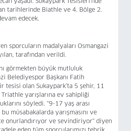
ecan yaşadı. Sukaypark Tesisleri’nde
 tarihlerinde Biathle ve 4. Bölge 2.
devam edecek.
iren sporcuların madalyaları Osmangazi
lan, tarafından verildi.
ını görmekten büyük mutluluk
zi Belediyespor Başkanı Fatih
r tesisi olan Sukaypark’ta 5 şehir, 11
Triathle yarışlarına ev sahipliği
larını söyledi. "9-17 yaş arası
n bu müsabakalarda yarışmasını ve
e onurlandırıyor ve sevindiriyor" diyen
adele eden tüm sporcularımızı tebrik