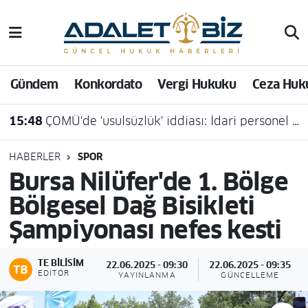
Hava Durumu
Gündem
Konkordato
Vergi Hukuku
Ceza Huk
Trafik Durumu
15:48
ÇOMÜ'de 'usulsüzlük' iddiası: İdari personel açığa alındı
Süper Lig Puan Durumu ve Fikstür
Tüm Manşetler
HABERLER
SPOR
Bursa Nilüfer'de 1. Bölge
Son Dakika Haberleri
Bölgesel Dağ Bisikleti
Şampiyonası nefes kesti
Haber Arşivi
TE BILISIM
22.06.2025 - 09:30
22.06.2025 - 09:35
EDITÖR
YAYINLANMA
GÜNCELLEME