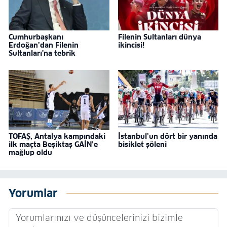
Cumhurbaşkanı
Filenin Sultanları dünya
Erdoğan’dan Filenin
ikincisi!
Sultanları'na tebrik
TOFAŞ, Antalya kampındaki
İstanbul’un dört bir yanında
ilk maçta Beşiktaş GAİN’e
bisiklet şöleni
mağlup oldu
Yorumlar