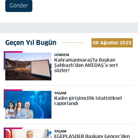
Gönder
Geçen Yıl Bugün
06 Ağustos 2025
GÜNDEM
Kahramanmaraş'ta Başkan
Şahbazlı’dan AKEDAŞ’a sert
sözler!
YAŞAM
Kadın girişimcilik istatistiksel
raporlandı
YAŞAM
EGEPLASDER Başkanı Gençer’den