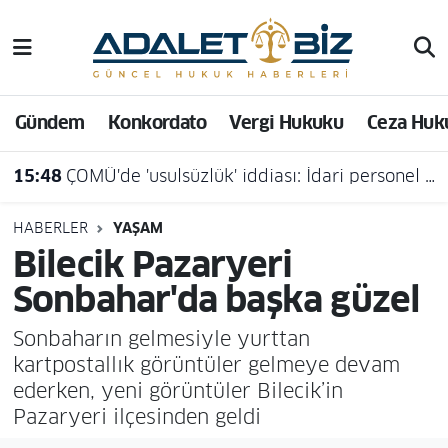
Hava Durumu
Gündem
Konkordato
Vergi Hukuku
Ceza Huk
Trafik Durumu
15:48
ÇOMÜ'de 'usulsüzlük' iddiası: İdari personel açığa alındı
Süper Lig Puan Durumu ve Fikstür
Tüm Manşetler
HABERLER
YAŞAM
Bilecik Pazaryeri
Son Dakika Haberleri
Sonbahar'da başka güzel
Haber Arşivi
Sonbaharın gelmesiyle yurttan
kartpostallık görüntüler gelmeye devam
ederken, yeni görüntüler Bilecik’in
Pazaryeri ilçesinden geldi