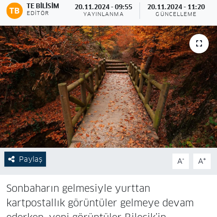
TE BILISIM
20.11.2024 - 09:55
20.11.2024 - 11:20
EDITÖR
YAYINLANMA
GÜNCELLEME
Paylaş
-
+
A
A
Sonbaharın gelmesiyle yurttan
kartpostallık görüntüler gelmeye devam