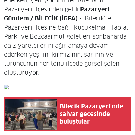
ederken, yeni görüntüler Bilecik’in
Pazaryeri ilçesinden geldi.
Pazaryeri
Gündem / BİLECİK (İGFA) -
Bilecik'te
Pazaryeri ilçesine bağlı Küçükelmalı Tabiat
Parkı ve Bozcaarmut göletleri sonbaharda
da ziyaretçilerini ağırlamaya devam
ederken yeşilin, kırmızının, sarının ve
turuncunun her tonu ilçede görsel şölen
oluşturuyor.
Bilecik Pazaryeri'nde
şalvar gecesinde
buluştular