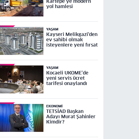
Kartepe’ye modern
yol hamlesi
YAŞAM
Kayseri Melikgazi'den
ev sahibi olmak
isteyenlere yeni fırsat
YAŞAM
Kocaeli UKOME’de
yeni servis ücret
tarifesi onaylandı
EKONOMI
TETSİAD Başkan
Adayı Murat Şahinler
Kimdir?