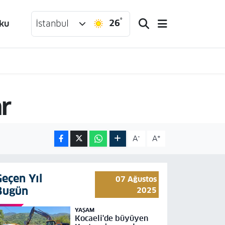
°
26
ku
İstanbul
ar
-
+
A
A
Geçen Yıl
07 Ağustos
Bugün
2025
YAŞAM
Kocaeli'de büyüyen