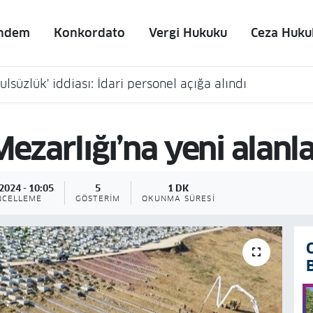
ndem
Konkordato
Vergi Hukuku
Ceza Huku
lsüzlük' iddiası: İdari personel açığa alındı
ezarlığı’na yeni alanl
2024 - 10:05
5
1 DK
NCELLEME
GÖSTERIM
OKUNMA SÜRESI