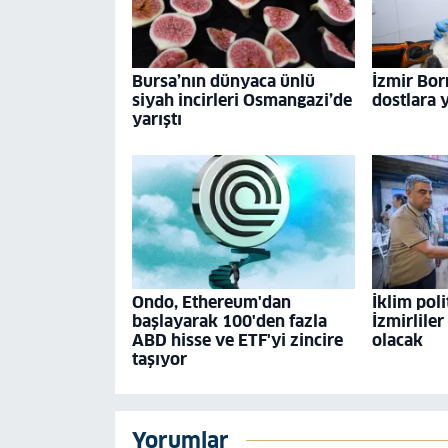
Bursa’nın dünyaca ünlü
İzmir Bor
siyah incirleri Osmangazi’de
dostlara 
yarıştı
Ondo, Ethereum'dan
İklim poli
başlayarak 100'den fazla
İzmirliler
ABD hisse ve ETF'yi zincire
olacak
taşıyor
Yorumlar