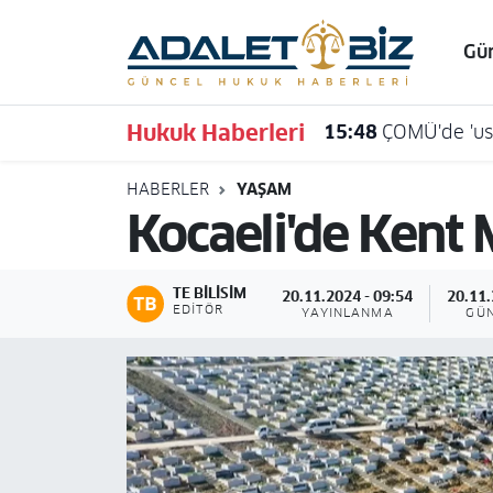
Gü
Hava Durumu
Hukuk Haberleri
15:48
ÇOMÜ'de 'usu
Trafik Durumu
HABERLER
YAŞAM
Süper Lig Puan Durumu ve Fikstür
Kocaeli'de Kent M
Tüm Manşetler
TE BILISIM
20.11.2024 - 09:54
20.11.
Son Dakika Haberleri
EDITÖR
YAYINLANMA
GÜ
Haber Arşivi