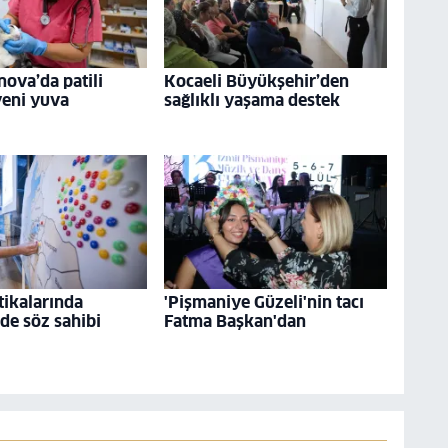
nova’da patili
Kocaeli Büyükşehir’den
yeni yuva
sağlıklı yaşama destek
tikalarında
'Pişmaniye Güzeli'nin tacı
 de söz sahibi
Fatma Başkan'dan