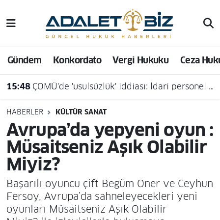
Hava Durumu
Gündem
Konkordato
Vergi Hukuku
Ceza Huk
Trafik Durumu
15:48
ÇOMÜ'de 'usulsüzlük' iddiası: İdari personel açığa alındı
Süper Lig Puan Durumu ve Fikstür
Tüm Manşetler
HABERLER
KÜLTÜR SANAT
Avrupa’da yepyeni oyun :
Son Dakika Haberleri
Müsaitseniz Aşık Olabilir
Miyiz?
Haber Arşivi
Başarılı oyuncu çift Begüm Öner ve Ceyhun
Fersoy, Avrupa’da sahneleyecekleri yeni
oyunları Müsaitseniz Aşık Olabilir