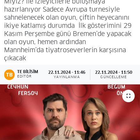
Miyiz? ile izleyicilerle buluşmaya
hazırlanıyor Sadece Avrupa turnesiyle
sahnelenecek olan oyun, çiftin heyecanını
ikiye katlamış durumda İlk gösterimini 29
Kasım Perşembe günü Bremen’de yapacak
olan oyun, hemen ardından
Mannheim’da tiyatroseverlerin karşısına
çıkacak
TE BILISIM
22.11.2024 - 11:46
22.11.2024 - 11:50
EDITÖR
YAYINLANMA
GÜNCELLEME