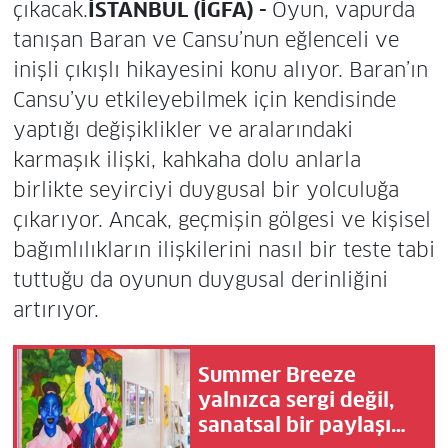
çıkacak.
İSTANBUL (İGFA) -
Oyun, vapurda
tanışan Baran ve Cansu’nun eğlenceli ve
inişli çıkışlı hikayesini konu alıyor. Baran’ın
Cansu’yu etkileyebilmek için kendisinde
yaptığı değişiklikler ve aralarındaki
karmaşık ilişki, kahkaha dolu anlarla
birlikte seyirciyi duygusal bir yolculuğa
çıkarıyor. Ancak, geçmişin gölgesi ve kişisel
bağımlılıkların ilişkilerini nasıl bir teste tabi
tuttuğu da oyunun duygusal derinliğini
artırıyor.
Summer Breeze
yalnızca sergi değil,
sanatsal bir paylaşım