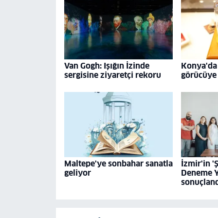
Van Gogh: Işığın İzinde
Konya'da 
sergisine ziyaretçi rekoru
görücüye 
Maltepe'ye sonbahar sanatla
İzmir'in '
geliyor
Deneme Y
sonuçlan