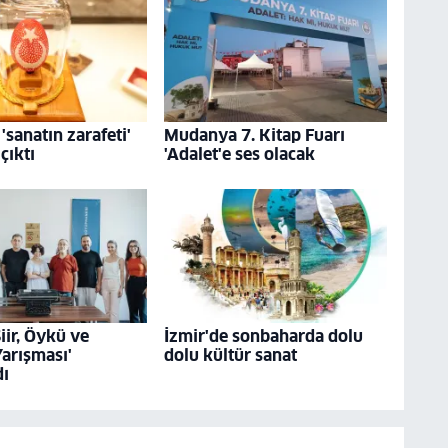
'sanatın zarafeti'
Mudanya 7. Kitap Fuarı
çıktı
'Adalet'e ses olacak
Şiir, Öykü ve
İzmir'de sonbaharda dolu
arışması'
dolu kültür sanat
dı