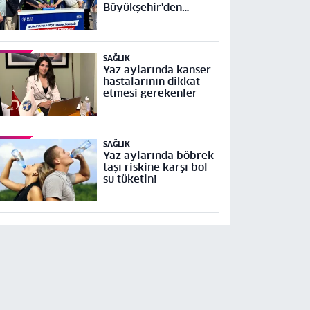
Büyükşehir'den
Mudanya Yolu Geçit-
Bademli Kavşağı
Projesi’ne temel
SAĞLIK
Yaz aylarında kanser
hastalarının dikkat
etmesi gerekenler
SAĞLIK
Yaz aylarında böbrek
taşı riskine karşı bol
su tüketin!