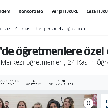
ndem
Konkordato
Vergi Hukuku
Ceza Huku
lsüzlük' iddiası: İdari personel açığa alındı
de öğretmenlere özel 
 Merkezi öğretmenleri, 24 Kasım Öğr
2024 - 11:15
6
1 DK
NCELLEME
GÖSTERIM
OKUNMA SÜRESI