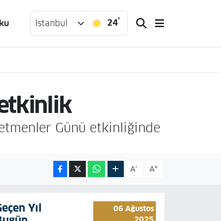
°
24
ku
İstanbul
etkinlik
etmenler Günü etkinliğinde
-
+
A
A
Geçen Yıl
06 Ağustos
Bugün
2025