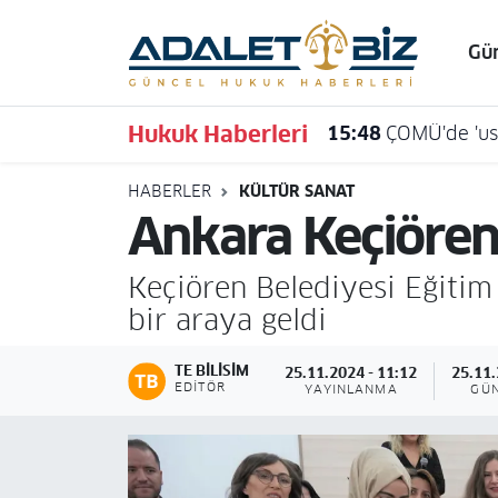
Gü
Hava Durumu
Hukuk Haberleri
15:48
ÇOMÜ'de 'usu
Trafik Durumu
HABERLER
KÜLTÜR SANAT
Süper Lig Puan Durumu ve Fikstür
Ankara Keçiören'
Tüm Manşetler
Keçiören Belediyesi Eğitim
Son Dakika Haberleri
bir araya geldi
Haber Arşivi
TE BILISIM
25.11.2024 - 11:12
25.11.
EDITÖR
YAYINLANMA
GÜ